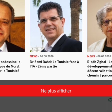
Envoyer
NEWS
- 06.08.2026
NEWS
- 06.08.2026
 redessine la
Dr Sami Bahri: La Tunisie face à
Riadh Zghal - L
ique du Nord:
l'IA - 2ème partie
développement:
 la Tunisie?
décentralisatio
chemin à parcou
Ne plus afficher