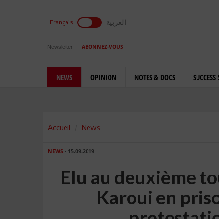
العربية
Français
Newsletter
ABONNEZ-VOUS
NEWS
OPINION
NOTES & DOCS
SUCCESS 
Accueil
News
NEWS
- 15.09.2019
Elu au deuxième tou
Karoui en priso
protestatio