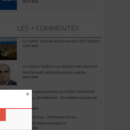
09.07.2026
LES + COMMENTÉS
La Galite : le joyau le plus au nord de l'Afrique
12.07.2026
Le régime Tayibat: Les dangers des discours
nutritionnels simplistes et non validés
09.07.2026
Hommages ponctués au recteur Mohamed
Amara, décédé lundi : les mathématiques en
deuil
03.08.2026
Ahmed Friaa - Mohamed Amara:
l’Universitaire exemplaire
04.08.2026