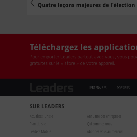
Quatre leçons majeures de l’élection .
Téléchargez les applicati
Pour emporter Leaders partout avec vous, vous pouv
gratuites sur le « store » de votre appareil.
PARTENAIRES
DOSSIERS
SUR LEADERS
Actualités Tunisie
Annuaire des entreprises
Plan du site
Qui sommes nous
Leaders Mobile
Abonnez-vous au mensuel