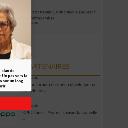
Abdelaziz Kacem: L’arabophobie s’en prend
aux chiffres arabes
09.07.2026
PARTENAIRES
e plan de
 Un pas vers la
06.08.2026
n sur un long
Un consortium européen développe un
rir
modèle de ...
04.08.2026
OPPO lance l'A6c en Tunisie: la nouvelle
...