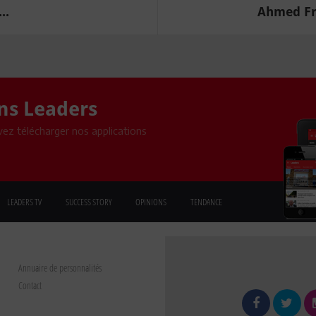
..
Ahmed Fri
ons Leaders
ez télécharger nos applications
LEADERS TV
SUCCESS STORY
OPINIONS
TENDANCE
Annuaire de personnalités
Contact