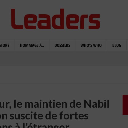
STORY
HOMMAGE À..
DOSSIERS
WHO'S WHO
BLOG
r, le maintien de Nabil
n suscite de fortes
ns à l’étranger