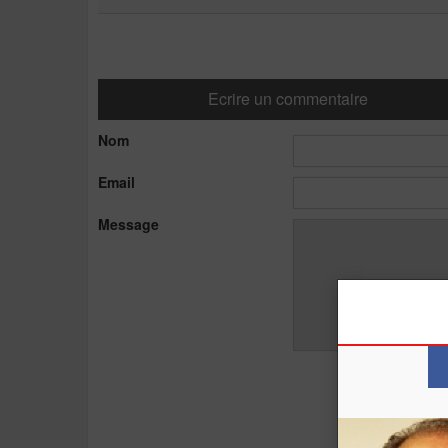
Ecrire un commentaire
Nom
Email
Message