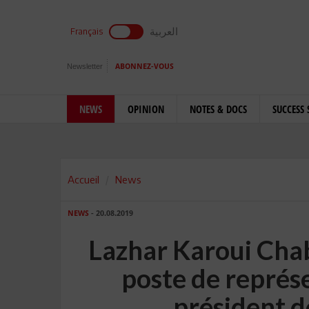
العربية
Français
Newsletter
ABONNEZ-VOUS
NEWS
OPINION
NOTES & DOCS
SUCCESS 
Accueil
News
NEWS
- 20.08.2019
Lazhar Karoui Cha
poste de représ
président d