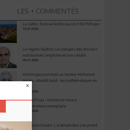
LES + COMMENTÉS
La Galite : le joyau le plus au nord de l'Afrique
12.07.2026
Le régime Tayibat: Les dangers des discours
nutritionnels simplistes et non validés
09.07.2026
Hommages ponctués au recteur Mohamed
Amara, décédé lundi : les mathématiques en
deuil
03.08.2026
Ahmed Friaa - Mohamed Amara:
l’Universitaire exemplaire
04.08.2026
Abdelaziz Kacem: L’arabophobie s’en prend