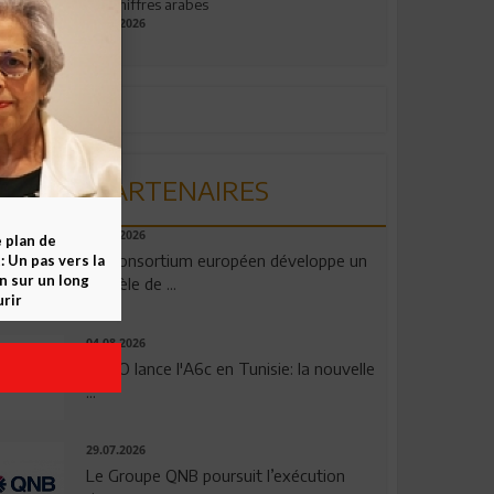
aux chiffres arabes
09.07.2026
PARTENAIRES
06.08.2026
e plan de
Un consortium européen développe un
 Un pas vers la
n sur un long
modèle de ...
rir
04.08.2026
OPPO lance l'A6c en Tunisie: la nouvelle
...
29.07.2026
Le Groupe QNB poursuit l’exécution