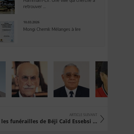
Hammam-Lif: Une ville qui cherche à
retrouver ...
10.03.2026
Mongi Chemli: Mélanges à lire
ARTICLE SUIVANT
es funérailles de Béji Caïd Essebsi ...