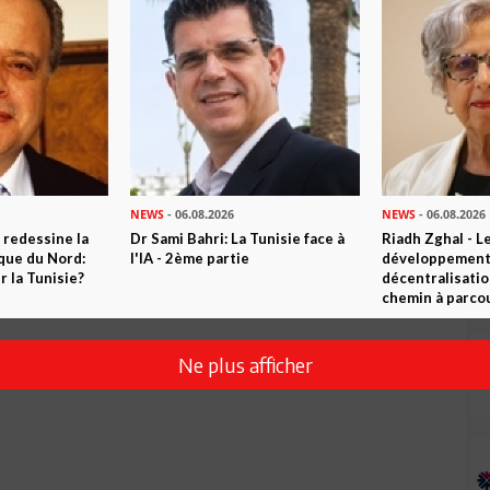
NEWS
- 06.08.2026
NEWS
- 06.08.2026
 redessine la
Dr Sami Bahri: La Tunisie face à
Riadh Zghal - L
ique du Nord:
l'IA - 2ème partie
développement:
 la Tunisie?
décentralisatio
chemin à parcou
Ne plus afficher