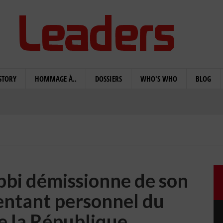
STORY
HOMMAGE À..
DOSSIERS
WHO'S WHO
BLOG
bbi démissionne de son
entant personnel du
e la République