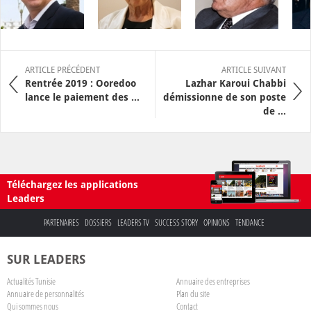
ARTICLE PRÉCÉDENT
ARTICLE SUIVANT
Rentrée 2019 : Ooredoo
Lazhar Karoui Chabbi
lance le paiement des ...
démissionne de son poste
de ...
Téléchargez les applications
Leaders
PARTENAIRES
DOSSIERS
LEADERS TV
SUCCESS STORY
OPINIONS
TENDANCE
SUR LEADERS
Actualités Tunisie
Annuaire des entreprises
Annuaire de personnalités
Plan du site
Qui sommes nous
Contact