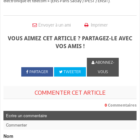
électronique et télécom » (ENS Paris Saclay / IPEST / ENSIT).
Envoyer à un ami
Imprimer
VOUS AIMEZ CET ARTICLE ? PARTAGEZ-LE AVEC
VOS AMIS !
ABONNEZ-
PARTAGER
TWEETER
VOUS
COMMENTER CET ARTICLE
0
Commentaires
Ecrire un commentaire
Commenter
Nom