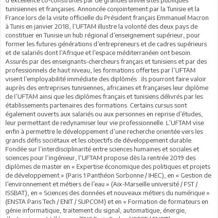
tunisiennes et françaises. Annoncée conjointement par la Tunisie et la
France lors de la visite officielle du Président français Emmanuel Macron
à Tunis en janvier 2018, l’UFTAM illustre la volonté des deux pays de
constituer en Tunisie un hub régional d’enseignement supérieur, pour
former les futures générations d’entrepreneurs et de cadres supérieurs
et de salariés dont l’Afrique et l’espace méditerranéen ont besoin.
Assurés par des enseignants-chercheurs français et tunisiens et par des
professionnels de haut niveau, les formations offertes par l’UFTAM
visent l’employabilité immédiate des diplômés : ils pourront faire valoir
auprès des entreprises tunisiennes, africaines et françaises leur diplôme
de l’UFTAM ainsi que les diplômes français et tunisiens délivrés par les
établissements partenaires des formations. Certains cursus sont
également ouverts aux salariés ou aux personnes en reprise d’études,
leur permettant de redynamiser leur vie professionnelle. L’UFTAM vise
enfin à permettre le développement d’une recherche orientée vers les
grands défis sociétaux et les objectifs de développement durable.
Fondée sur l’interdisciplinarité entre sciences humaines et sociales et
sciences pour l’ingénieur, l’UFTAM propose dès la rentrée 2019 des
diplômes de master en « Expertise économique des politiques et projets
de développement » (Paris 1 Panthéon Sorbonne / IHEC), en « Gestion de
l’environnement et métiers de l’eau » (Aix-Marseille université / FST /
ISSBAT), en « Sciences des données et nouveaux métiers du numérique »
(ENSTA Paris Tech / ENIT / SUPCOM) et en « Formation de formateurs en
génie informatique, traitement du signal, automatique, énergie,