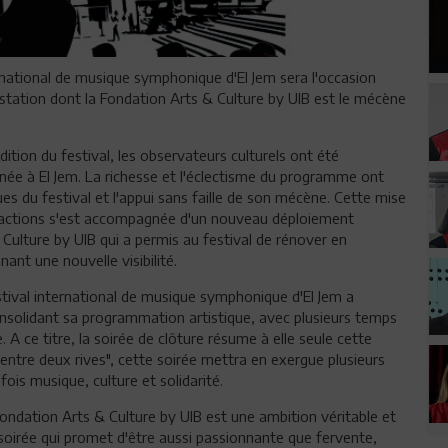
ternational de musique symphonique d'El Jem sera l'occasion
estation dont la Fondation Arts & Culture by UIB est le mécène
ition du festival, les observateurs culturels ont été
née à El Jem. La richesse et l'éclectisme du programme ont
es du festival et l'appui sans faille de son mécène. Cette mise
tisfactions s'est accompagnée d'un nouveau déploiement
Culture by UIB qui a permis au festival de rénover en
nt une nouvelle visibilité.
estival international de musique symphonique d'El Jem a
nsolidant sa programmation artistique, avec plusieurs temps
 A ce titre, la soirée de clôture résume à elle seule cette
ntre deux rives", cette soirée mettra en exergue plusieurs
ois musique, culture et solidarité.
 Fondation Arts & Culture by UIB est une ambition véritable et
 soirée qui promet d'être aussi passionnante que fervente,