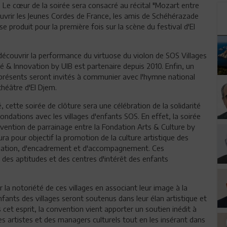
é. Le cœur de la soirée sera consacré au récital "Mozart entre
couvrir les Jeunes Cordes de France, les amis de Schéhérazade
e produit pour la première fois sur la scène du festival d'El
 découvrir la performance du virtuose du violon de SOS Villages
té & Innovation by UIB est partenaire depuis 2010. Enfin, un
présents seront invités à communier avec l'hymne national
théâtre d'El Djem.
cette soirée de clôture sera une célébration de la solidarité
fondations avec les villages d'enfants SOS. En effet, la soirée
nvention de parrainage entre la Fondation Arts & Culture by
ra pour objectif la promotion de la culture artistique des
rmation, d'encadrement et d'accompagnement. Ces
es aptitudes et des centres d'intérêt des enfants
 la notoriété de ces villages en associant leur image à la
nfants des villages seront soutenus dans leur élan artistique et
cet esprit, la convention vient apporter un soutien inédit à
es artistes et des managers culturels tout en les insérant dans