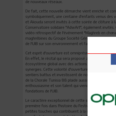
de nouveaux réseaux.
De fait, cette nouvelle démarche vient enrichir et con
symboliquement, une centaine d'enfants venus des vi
et Akouda seront invités à cette soirée de clôture à l
Conservatoire solidaire "AdwArt", également invités. 
vidéo rétrospectif de l'événement "Maghreb en chœur" 
maghrébines du Groupe Société Générale. Cette touch
de l'UIB sur son environnement et l'ancrage de l'esprit
Cet esprit d'ouverture est omniprésent et sera mis à 
En effet, le récital qui sera proposé au public dénote
écosystème global avec des actions conjointes qui as
synergies. Cette volonté d'ouverture est un signe dis
sentiers battus et investissent de nouveaux champs du
de la Chorale Tunisia 88 plaide aussi pour cette orie
enthousiasme et son talent qui viendront parfaire le c
fondations de l'UIB.
Le caractère exceptionnel de cette soirée de clôture se
première fois dans l'histoire du Festival d'El Jem, u
petites touches qui contribuent à la mise à niveau du