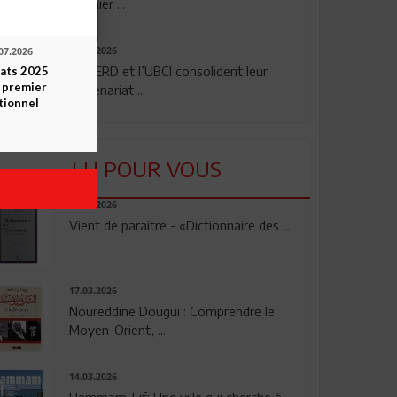
premier ...
24.07.2026
07.2026
La BERD et l’UBCI consolident leur
tats 2025
 premier
partenariat ...
tionnel
LU POUR VOUS
23.04.2026
Vient de paraître - «Dictionnaire des ...
17.03.2026
Noureddine Dougui : Comprendre le
Moyen-Orient, ...
14.03.2026