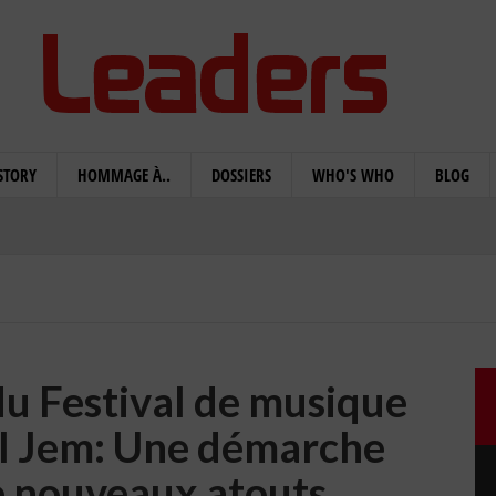
STORY
HOMMAGE À..
DOSSIERS
WHO'S WHO
BLOG
du Festival de musique
l Jem: Une démarche
de nouveaux atouts