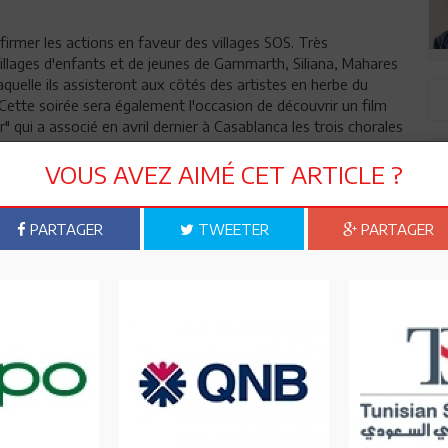
firmer les actions en faveur des villages SOS. Très
llages d'enfants et de jeunes de Gammarth, Siliana, Mahares
aquelle ils assisteront aux côtés des artistes en herbe du
Cette soirée sera également l'occasion de découvrir un film
qui a associé en avril dernier à Casablanca les trois chorales
e maghrébine est un gage de plus pour souligner l'ouverture
 créatif dans cette institution.
VOUS AVEZ AIMÉ CET ARTICLE ?
l'honneur de diverses manières lors de cette soirée de clôture.
 l'ouverture de la Fondation Arts & Culture by UIB sur son
PARTAGER
TWEETER
PARTAGER
socient plusieurs partenaires et sont portées par de fortes
tinctif de la démarche des fondations de l'UIB qui sortent des
 possible. En outre, la participation à cette soirée de clôture
ntation d’ouverture. En effet, Tunisia 88 apportera son
limat d'inclusion si caractéristique de la démarche des
 matérialisera aussi par une autre initiative. En effet, pour la
n maître de cérémonie animera cette soirée. L'ensemble de ces
 festival sont autant de nouveaux paliers atteints par cette