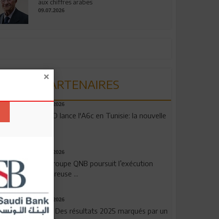
aux chiffres arabes
09.07.2026
PARTENAIRES
04.08.2026
OPPO lance l'A6c en Tunisie: la nouvelle
...
29.07.2026
Le Groupe QNB poursuit l’exécution
rigoureuse ...
29.07.2026
TSB: Des résultats 2025 marqués par un