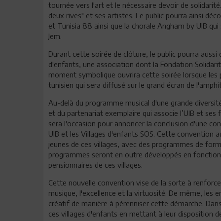
tournée vers l'art et le nécessaire devoir de solidarit
deux rives" et ses artistes. Le public pourra ainsi dé
et Tunisia 88 ainsi que la chorale Angham by UIB qui s
Jem.
Durant cette soirée de clôture, le public pourra aussi
d'enfants, une association dont la Fondation Solidari
moment symbolique ouvrira cette soirée lorsque les 
tunisien qui sera diffusé sur le grand écran de l'amphi
Au-delà du programme musical d'une grande diversité, 
et du partenariat exemplaire qui associe l’UIB et ses 
sera l'occasion pour annoncer la conclusion d'une co
UIB et les Villages d'enfants SOS. Cette convention au
jeunes de ces villages, avec des programmes de fo
programmes seront en outre développés en fonction d
pensionnaires de ces villages.
Cette nouvelle convention vise de la sorte à renforcer
musique, l'excellence et la virtuosité. De même, les e
créatif de manière à pérenniser cette démarche. Dans 
ces villages d'enfants en mettant à leur disposition d