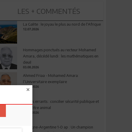
LES + COMMENTÉS
La Galite : le joyau le plus au nord de l'Afrique
12.07.2026
Hommages ponctués au recteur Mohamed
Amara, décédé lundi : les mathématiques en
deuil
03.08.2026
Ahmed Friaa - Mohamed Amara:
l’Universitaire exemplaire
04.08.2026
Chiens errants : concilier sécurité publique et
bien-être animal
17.07.2026
Espagne-Argentine 1-0 ap : Un champion