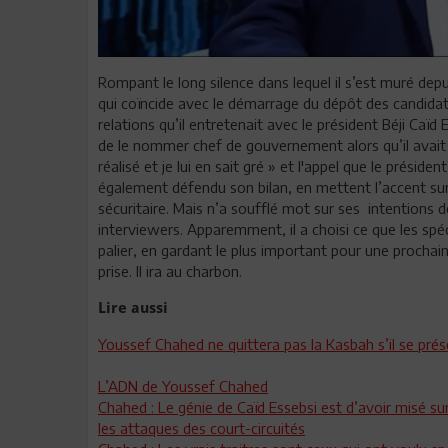
Rompant le long silence dans lequel il s’est muré dep
qui coïncide avec le démarrage du dépôt des candidatu
relations qu’il entretenait avec le président Béji Caïd 
de le nommer chef de gouvernement alors qu’il avait à
réalisé et je lui en sait gré » et l'appel que le présid
également défendu son bilan, en mettent l’accent sur
sécuritaire. Mais n’a soufflé mot sur ses
intentions d
interviewers. Apparemment, il a choisi ce que les sp
palier, en gardant le plus important pour une prochai
prise. Il ira au charbon.
Lire aussi
Youssef Chahed ne quittera pas la Kasbah s’il se prése
L’ADN de Youssef Chahed
Chahed : Le génie de Caïd Essebsi est d’avoir misé s
les attaques des court-circuités