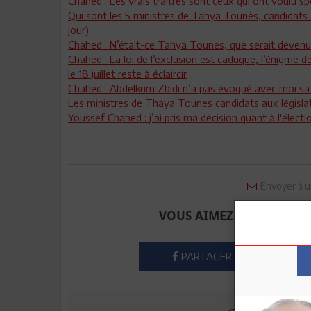
Chahed : Les vrais traitres sont ceux qui ont voulu sp
Qui sont les 5 ministres de Tahya Tounès, candidats 
jour)
Chahed : N’était-ce Tahya Tounes, que serait devenu
Chahed : La loi de l’exclusion est caduque, l’énigme d
le 18 juillet reste à éclaircir
Chahed : Abdelkrim Zbidi n’a pas évoqué avec moi sa c
Les ministres de Thaya Tounes candidats aux législa
Youssef Chahed : j’ai pris ma décision quant à l'électio
Envoyer à u
VOUS AIMEZ CET ARTICLE
PARTAGER