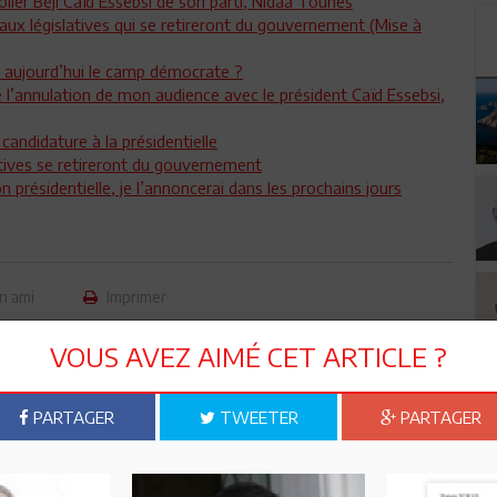
olier Béji Caïd Essebsi de son parti, Nidaa Tounes
aux législatives qui se retireront du gouvernement (Mise à
 aujourd’hui le camp démocrate ?
e l’annulation de mon audience avec le président Caïd Essebsi,
andidature à la présidentielle
tives se retireront du gouvernement
n présidentielle, je l’annoncerai dans les prochains jours
n ami
Imprimer
 ? PARTAGEZ-LE AVEC VOS AMIS !
VOUS AVEZ AIMÉ CET ARTICLE ?
TWEETER
ABONNEZ-VOUS
PARTAGER
TWEETER
PARTAGER