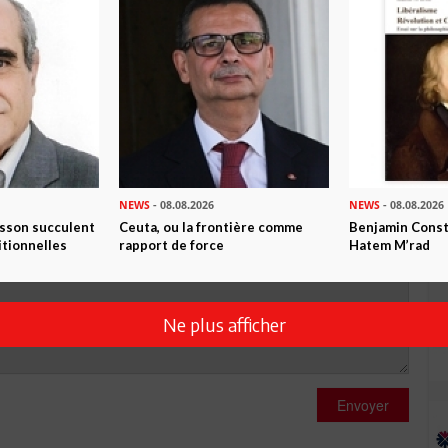
R CET ARTICLE
0
Commentaires
Commenter
NEWS
- 08.08.2026
NEWS
- 08.08.2026
isson succulent
Ceuta, ou la frontière comme
Benjamin Consta
itionnelles
rapport de force
Hatem M’rad
Ne plus afficher
Envoyer