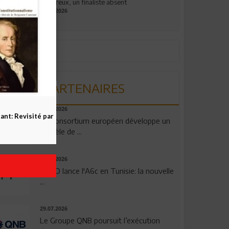
valeureux, un finaliste absent
19.07.2026
PARTENAIRES
06.08.2026
nt: Revisité par
Un consortium européen développe un
modèle de ...
04.08.2026
OPPO lance l'A6c en Tunisie: la nouvelle
...
29.07.2026
Le Groupe QNB poursuit l’exécution