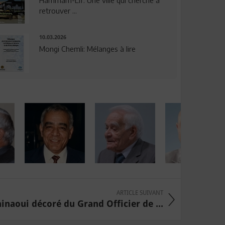
Hammam-Lif: Une ville qui cherche à
retrouver ...
10.03.2026
Mongi Chemli: Mélanges à lire
ARTICLE SUIVANT
inaoui décoré du Grand Officier de ...