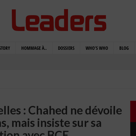
STORY
HOMMAGE À..
DOSSIERS
WHO'S WHO
BLOG
elles : Chahed ne dévoile
s, mais insiste sur sa
ation avec BCE