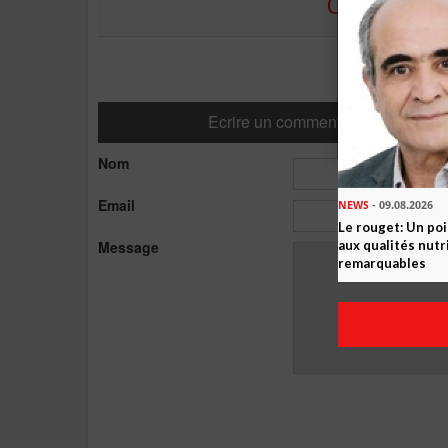
COMMENTE
Ecrire un commentaire
Nom
Email
NEWS
- 09.08.2026
Le rouget: Un po
Message
aux qualités nutr
remarquables