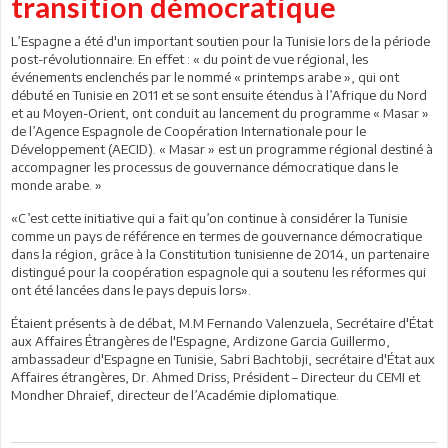
transition démocratique
L’Espagne a été d'un important soutien pour la Tunisie lors de la période
post-révolutionnaire. En effet : « du point de vue régional, les
événements enclenchés par le nommé « printemps arabe », qui ont
débuté en Tunisie en 2011 et se sont ensuite étendus à l’Afrique du Nord
et au Moyen-Orient, ont conduit au lancement du programme « Masar »
de l’Agence Espagnole de Coopération Internationale pour le
Développement (AECID). « Masar » est un programme régional destiné à
accompagner les processus de gouvernance démocratique dans le
monde arabe. »
«C’est cette initiative qui a fait qu’on continue à considérer la Tunisie
comme un pays de référence en termes de gouvernance démocratique
dans la région, grâce à la Constitution tunisienne de 2014, un partenaire
distingué pour la coopération espagnole qui a soutenu les réformes qui
ont été lancées dans le pays depuis lors».
Étaient présents à de débat, M.M Fernando Valenzuela, Secrétaire d'État
aux Affaires Étrangères de l'Espagne, Ardizone Garcia Guillermo,
ambassadeur d'Espagne en Tunisie, Sabri Bachtobji, secrétaire d'État aux
Affaires étrangères, Dr. Ahmed Driss, Président – Directeur du CEMI et
Mondher Dhraief, directeur de l’Académie diplomatique.