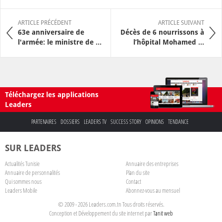
ARTICLE PRÉCÉDENT
ARTICLE SUIVANT
63e anniversaire de
Décès de 6 nourrissons à
l'armée: le ministre de ...
l’hôpital Mohamed ...
Téléchargez les applications
Leaders
PARTENAIRES
DOSSIERS
LEADERS TV
SUCCESS STORY
OPINIONS
TENDANCE
SUR LEADERS
Actualités Tunisie
Annuaire des entreprises
Annuaire de personnalités
Plan du site
Qui sommes nous
Contact
Leaders Mobile
Abonnez-vous au mensuel
© 2009 - 2026 Leaders.com.tn Tous droits réservés.
Conception et Développement du site internet par
Tanit web