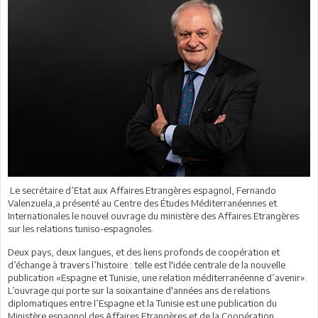
Le secrétaire d’Etat aux Affaires Etrangères espagnol, Fernando
Valenzuela,a présenté au Centre des Études Méditerranéennes et
Internationales le nouvel ouvrage du ministère des Affaires Etrangères
sur les relations tuniso-espagnoles.
Deux pays, deux langues, et des liens profonds de coopération et
d’échange à travers l’histoire : telle est l'idée centrale de la nouvelle
publication «Espagne et Tunisie, une relation méditerranéenne d’avenir».
L’ouvrage qui porte sur la soixantaine d'années ans de relations
diplomatiques entre l’Espagne et la Tunisie est une publication du
Ministère espagnol des Affaires Etrangères et de la Coopération.