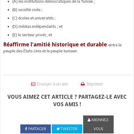
(A) les institutions démocratiques de la Tunisie ;
(B) société civile ;
(C) écoles et universités ;
(D) médias indépendants ; et
(E) le secteur privéc; et
Réaffirme l’amitié historique et durable
entre le
peuple des États-Unis et le peuple tunisien.
Envoyer à un ami
Imprimer
VOUS AIMEZ CET ARTICLE ? PARTAGEZ-LE AVEC
VOS AMIS !
ABONNEZ-
PARTAGER
TWEETER
VOUS