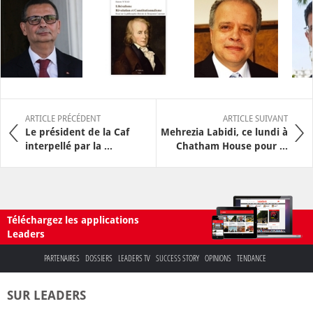
ARTICLE PRÉCÉDENT
ARTICLE SUIVANT
Le président de la Caf
Mehrezia Labidi, ce lundi à
interpellé par la ...
Chatham House pour ...
Téléchargez les applications
Leaders
PARTENAIRES
DOSSIERS
LEADERS TV
SUCCESS STORY
OPINIONS
TENDANCE
SUR LEADERS