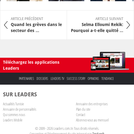
ARTICLE PRÉCÉDENT
ARTICLE SUIVANT
Quand les grèves dans le
Selma Elloumi Rekik:
secteur des ...
Pourquoi a-t-elle quitté ...
Téléchargez les applications
Leaders
PARTENAIRES
DOSSIERS
LEADERS TV
SUCCESS STORY
OPINIONS
TENDANCE
SUR LEADERS
Actualités Tunisie
Annuaire des entreprises
Annuaire de personnalités
Plan du site
Qui sommes nous
Contact
Leaders Mobile
Abonnez-vous au mensuel
© 2009 - 2026 Leaders.com.tn Tous droits réservés.
Conception et Développement du site internet par
Tanit web