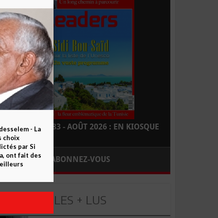
LEADERS N° 183 - AOÛT 2026 : EN KIOSQUE
esselem - La
s choix
ctés par Si
 ont fait des
ABONNEZ-VOUS
eilleurs
LES + LUS