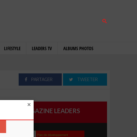
LIFESTYLE
LEADERS TV
ALBUMS PHOTOS
PARTAGER
TWEETER
MAGAZINE LEADERS