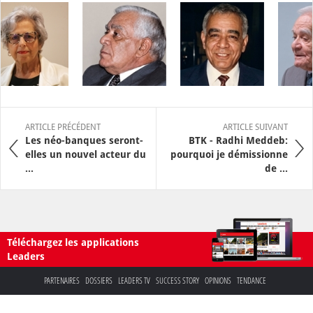
ARTICLE PRÉCÉDENT
ARTICLE SUIVANT
Les néo-banques seront-
BTK - Radhi Meddeb:
elles un nouvel acteur du
pourquoi je démissionne
...
de ...
Téléchargez les applications
Leaders
PARTENAIRES
DOSSIERS
LEADERS TV
SUCCESS STORY
OPINIONS
TENDANCE