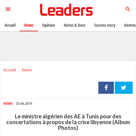
Accueil
News
Opinion
Notes & Docs
Success story
Homma
Accueil
News
NEWS
- 25.04.2019
Le ministre algérien des AE à Tunis pour des
concertations à propos de la crise libyenne (Album
Photos)