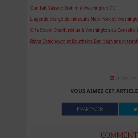
Que fait Yassine Brahim à Washington DC
L’agenda chargé de Jhinaoui à New York et Washingto
Olfa Soukri Cherif, réélue à Washington au Conseil d
Ridha Chalghoum et Boutheina Ben Yaghlane présent
Envoyer à u
VOUS AIMEZ CET ARTICLE
PARTAGER
COMMENTE