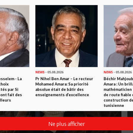
NEWS
- 05.08.2026
NEWS
- 05.08.2026
sselem - La
Pr Nihel Ben Amar – Le recteur
Béchir Mahjou
choix
Mohamed Amara: Sa priorité
Amara : Un brill
tés par Si
absolue était de bâtir des
mathématicien
nt fait des
enseignements d’excellence
de route fiable 
lleurs
construction de
tunisienne
Ne plus afficher