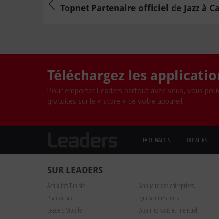
Topnet Partenaire officiel de Jazz à C
Téléchargez les applicati
Pour emporter Leaders partout avec vous, vous pouv
gratuites sur le « store » de votre appareil.
PARTENAIRES
DOSSIERS
SUR LEADERS
Actualités Tunisie
Annuaire des entreprises
Plan du site
Qui sommes nous
Leaders Mobile
Abonnez-vous au mensuel