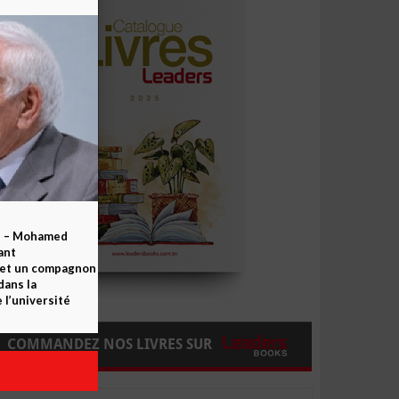
b – Mohamed
ant
 et un compagnon
dans la
 l’université
COMMANDEZ NOS LIVRES SUR