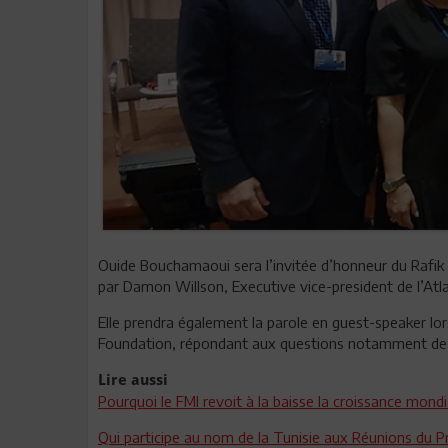
Ouide Bouchamaoui sera l’invitée d’honneur du Rafik
par Damon Willson, Executive vice-president de l’Atla
Elle prendra également la parole en guest-speaker lo
Foundation, répondant aux questions notamment de 
Lire aussi
Pourquoi le FMI revoit à la baisse la croissance mond
Qui participe au nom de la Tunisie aux Réunions du