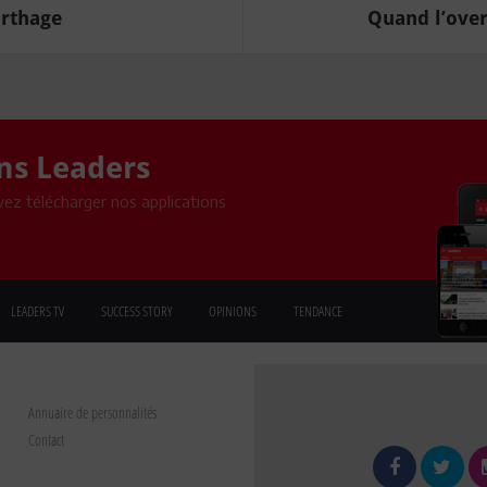
arthage
Quand l’over
ons Leaders
ez télécharger nos applications
LEADERS TV
SUCCESS STORY
OPINIONS
TENDANCE
Annuaire de personnalités
Contact