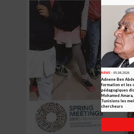
NEWS
- 05.08.2026
Adnene Ben Abde
formation et les 
pédagogiques dic
Mohamed Amara, o
Tunisiens les mei
chercheurs