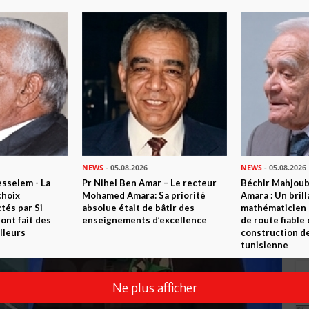
NEWS
- 05.08.2026
NEWS
- 05.08.2026
sselem - La
Pr Nihel Ben Amar – Le recteur
Béchir Mahjou
choix
Mohamed Amara: Sa priorité
Amara : Un brill
tés par Si
absolue était de bâtir des
mathématicien
nt fait des
enseignements d’excellence
de route fiable 
lleurs
construction de
tunisienne
Ne plus afficher