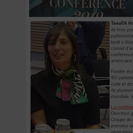
Taoufik H
de trois po
parlementai
lundi à Wa
conseil d’a
conférence 
américaine 
Fondée en 
150 parleme
civile et d
de plusieur
mondiale, 
La confére
Directrice 
Groupe de l
première se
génération 