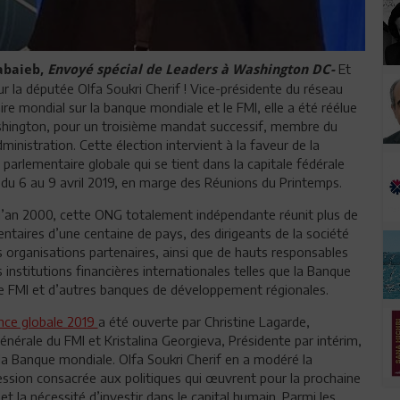
Et
abaieb,
Envoyé spécial de Leaders à Washington DC-
ur la députée Olfa Soukri Cherif ! Vice-présidente du réseau
re mondial sur la banque mondiale et le FMI, elle a été réélue
shington, pour un troisième mandat successif, membre du
dministration. Cette élection intervient à la faveur de la
parlementaire globale qui se tient dans la capitale fédérale
du 6 au 9 avril 2019, en marge des Réunions du Printemps.
l’an 2000, cette ONG totalement indépendante réunit plus de
ntaires d’une centaine de pays, des dirigeants de la société
es organisations partenaires, ainsi que de hauts responsables
s institutions financières internationales telles que la Banque
le FMI et d’autres banques de développement régionales.
nce globale 2019
a été ouverte par Christine Lagarde,
générale du FMI et Kristalina Georgieva, Présidente par intérim,
a Banque mondiale. Olfa Soukri Cherif en a modéré la
ssion consacrée aux politiques qui œuvrent pour la prochaine
et la nécessité d’investir dans le capital humain. Parmi les