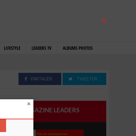
LIFESTYLE
LEADERS TV
ALBUMS PHOTOS
PARTAGER
TWEETER
MAGAZINE LEADERS