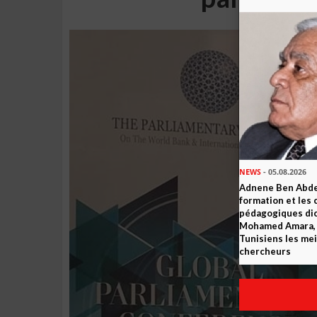
NEWS
- 05.08.2026
Adnene Ben Abde
formation et les 
pédagogiques dic
Mohamed Amara, o
Tunisiens les mei
chercheurs