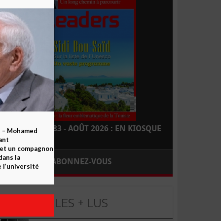
LEADERS N° 183 - AOÛT 2026 : EN KIOSQUE
b – Mohamed
ant
 et un compagnon
dans la
ABONNEZ-VOUS
 l’université
LES + LUS