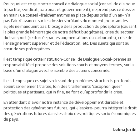
Pourquoi est ce que notre conseil de dialogue social (conseil de dialogue
tripartite, syndicat, patronat et gouvernement), ne prend pas ce dossier
en main? Ce conseil -fraîchement mis en place depuis près d’un an- n’a
pas l’air d’avancer sur les dossiers brûlants du moment, pourtant les
sujets ne manquent pas: blocage de la production du phosphate (causant
la plus grande hémorragie de notre déficit budgétaire), crise du secteur
du transport (renforcée par les augmentations du carburants), crise de
l’enseignement supérieur et de l’éducation, etc. Des sujets qui sont au
cœur de ses prérogatives.
Il est temps que cette institution-Conseil de Dialogue Social- prenne sa
responsabilité et propose des solutions courts et moyens termes, sur la
base d’un dialogue avec l’ensemble des acteurs concernés.
Il est temps que ces sujets relevant de problèmes structurels profonds
soient sereinement traités, loin des tiraillements “cacophoniques”
politiques et partisans, qui in fine, ne font qu’approfondir la crise.
En attendant d’avoir notre instance de développement durable et
protection des générations futures, qui -j’espère- pourra intégrer le droit
des générations futures dans les choix des politiques socio économiques
du pays.
Lobna Jeribi