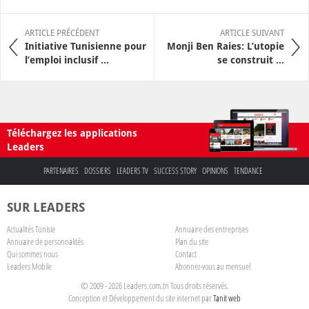
ARTICLE PRÉCÉDENT
ARTICLE SUIVANT
Initiative Tunisienne pour
Monji Ben Raies: L’utopie
l’emploi inclusif ...
se construit ...
Téléchargez les applications
Leaders
PARTENAIRES
DOSSIERS
LEADERS TV
SUCCESS STORY
OPINIONS
TENDANCE
SUR LEADERS
Actualités Tunisie
Annuaire des entreprises
Annuaire de personnalités
Plan du site
Qui sommes nous
Contact
Leaders Mobile
Abonnez-vous au mensuel
© 2009 - 2026 Leaders.com.tn Tous droits réservés.
Conception et Développement du site internet par
Tanit web