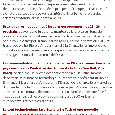
faille, la Tunisie ne peut mieux espérer à ses côtés une Algérie
démocratique, stable, sécurisée et prospère. L’Europe, la France en tête,
s’emploie surtout à préserver ses intérêts. En effet, en proie à des
séismes profonds, elle a la tête ailleurs.
Brexit deal or not deal, les élections européennes, les 23 - 26 mai
couvent une fulgurante montée de la droite sur fond de
prochain,
populisme et de nationalisme. Le vieux continent se fissure. L’Allemagne,
par la voix d’Annegret Kramp-Karren (AKK), nouvelle cheffe du CDU, et
très probable héritière d’Angela Merkel à la Chancellerie, implore une
nouvelle renaissance européenne, appelant la France à céder à l’Europe
son siège au Conseil de sécurité de l’ONU.
La sino-mondialisation, qui vient de rallier l’Italie comme douzième
pays européen à l’initiative des Routes de la Soie (One Belt, One
se déploie. Deuxième économie mondiale, la Chine impose
Road),
désormais sa puissance technologique. Recevant le président Xi Jinping,
Emmanuel Macron a dû s’entourer, à l’Elysée, de la chancelière Merkel et
du président de la Commission européenne, Jean-Claude Juncker, dans un
ultime exercice tentant de montrer que «la naïveté européenne face à
l’appétit chinois est révolue». La commande de 300 Airbus, si
mirobolante, refroidit les ardeurs.
Le tout technologique favorisant la Big Tech et une nouvelle
la naissance d’un nouveau monde qui a longtemps
économie accélère