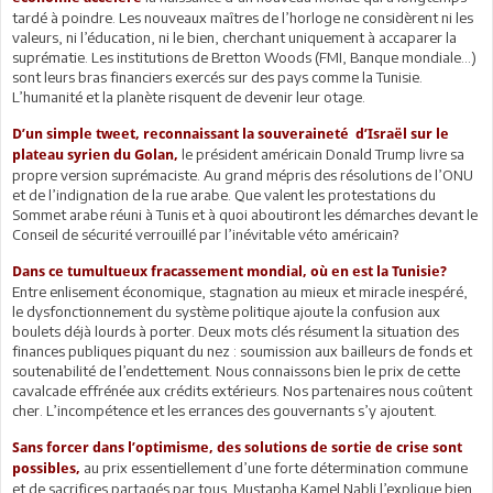
tardé à poindre. Les nouveaux maîtres de l’horloge ne considèrent ni les
valeurs, ni l’éducation, ni le bien, cherchant uniquement à accaparer la
suprématie. Les institutions de Bretton Woods (FMI, Banque mondiale...)
sont leurs bras financiers exercés sur des pays comme la Tunisie.
L’humanité et la planète risquent de devenir leur otage.
D’un simple tweet, reconnaissant la souveraineté d’Israël sur le
le président américain Donald Trump livre sa
plateau syrien du Golan,
propre version suprémaciste. Au grand mépris des résolutions de l’ONU
et de l’indignation de la rue arabe. Que valent les protestations du
Sommet arabe réuni à Tunis et à quoi aboutiront les démarches devant le
Conseil de sécurité verrouillé par l’inévitable véto américain?
Dans ce tumultueux fracassement mondial, où en est la Tunisie?
Entre enlisement économique, stagnation au mieux et miracle inespéré,
le dysfonctionnement du système politique ajoute la confusion aux
boulets déjà lourds à porter. Deux mots clés résument la situation des
finances publiques piquant du nez : soumission aux bailleurs de fonds et
soutenabilité de l’endettement. Nous connaissons bien le prix de cette
cavalcade effrénée aux crédits extérieurs. Nos partenaires nous coûtent
cher. L’incompétence et les errances des gouvernants s’y ajoutent.
Sans forcer dans l’optimisme, des solutions de sortie de crise sont
au prix essentiellement d’une forte détermination commune
possibles,
et de sacrifices partagés par tous. Mustapha Kamel Nabli l’explique bien