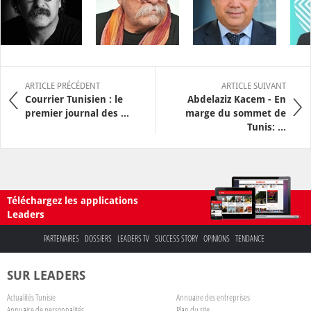
ARTICLE PRÉCÉDENT
ARTICLE SUIVANT
Courrier Tunisien : le
Abdelaziz Kacem - En
premier journal des ...
marge du sommet de
Tunis: ...
Téléchargez les applications
Leaders
PARTENAIRES
DOSSIERS
LEADERS TV
SUCCESS STORY
OPINIONS
TENDANCE
SUR LEADERS
Actualités Tunisie
Annuaire des entreprises
Annuaire de personnalités
Plan du site