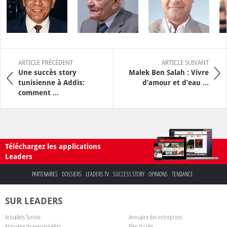
ARTICLE PRÉCÉDENT
ARTICLE SUIVANT
Une succès story
Malek Ben Salah : Vivre
tunisienne à Addis:
d’amour et d’eau ...
comment ...
Téléchargez les applications
Leaders
PARTENAIRES
DOSSIERS
LEADERS TV
SUCCESS STORY
OPINIONS
TENDANCE
SUR LEADERS
Actualités Tunisie
Annuaire des entreprises
Annuaire de personnalités
Plan du site