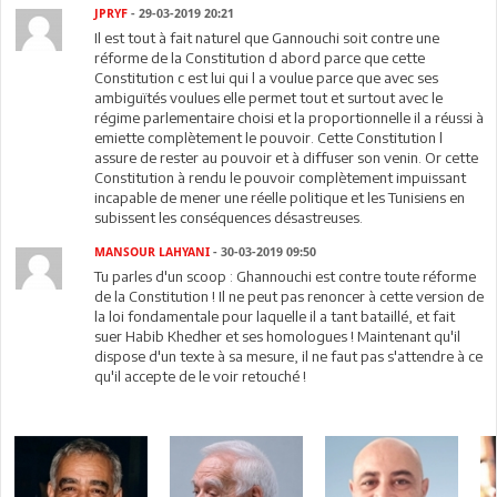
JPRYF
- 29-03-2019 20:21
Il est tout à fait naturel que Gannouchi soit contre une
réforme de la Constitution d abord parce que cette
Constitution c est lui qui l a voulue parce que avec ses
ambiguïtés voulues elle permet tout et surtout avec le
régime parlementaire choisi et la proportionnelle il a réussi à
emiette complètement le pouvoir. Cette Constitution l
assure de rester au pouvoir et à diffuser son venin. Or cette
Constitution à rendu le pouvoir complètement impuissant
incapable de mener une réelle politique et les Tunisiens en
subissent les conséquences désastreuses.
MANSOUR LAHYANI
- 30-03-2019 09:50
Tu parles d'un scoop : Ghannouchi est contre toute réforme
de la Constitution ! Il ne peut pas renoncer à cette version de
la loi fondamentale pour laquelle il a tant bataillé, et fait
suer Habib Khedher et ses homologues ! Maintenant qu'il
dispose d'un texte à sa mesure, il ne faut pas s'attendre à ce
qu'il accepte de le voir retouché !