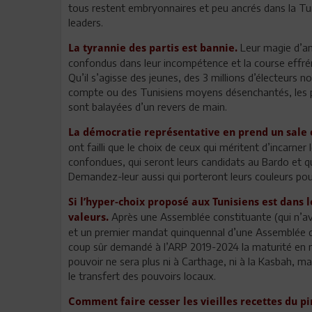
tous restent embryonnaires et peu ancrés dans la Tuni
leaders.
Leur magie d’an
La tyrannie des partis est bannie.
confondus dans leur incompétence et la course effré
Qu’il s’agisse des jeunes, des 3 millions d’électeurs n
compte ou des Tunisiens moyens désenchantés, les pr
sont balayées d’un revers de main.
La démocratie représentative en prend un sale 
ont failli que le choix de ceux qui méritent d’incarne
confondues, qui seront leurs candidats au Bardo et q
Demandez-leur aussi qui porteront leurs couleurs pou
Si l’hyper-choix proposé aux Tunisiens est dans 
Après une Assemblée constituante (qui n’ava
valeurs.
et un premier mandat quinquennal d’une Assemblée de
coup sûr demandé à l’ARP 2019-2024 la maturité en mat
pouvoir ne sera plus ni à Carthage, ni à la Kasbah, ma
le transfert des pouvoirs locaux.
Comment faire cesser les vieilles recettes du pi