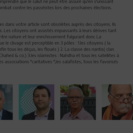
omprendre que le salut ne peut être assuré qu'en s'unissant
mbat contre les passéistes lors des prochaines élections.
es dans votre article sont obsolètes auprès des citoyens. Ils
. Les citoyens ont assistés impuissants à leurs dérives tant
ntre nature et leur enrichissement fulgurant donc La
 le clivage est perceptible en 3 pôles : 1.les citoyens ( la
n tous les déçus, les floués ) 2. La classe des nantis( clan
ahed & co.) 3.les islamistes : Nahdha et tous les satellites à
les associations "caritatives ",les salafistes, tous les favorisés