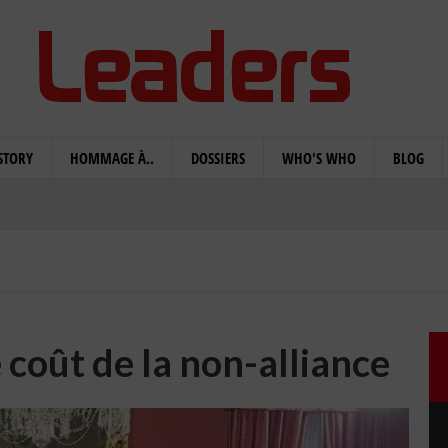
STORY
HOMMAGE À..
DOSSIERS
WHO'S WHO
BLOG
 coût de la non-alliance