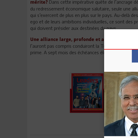
Dans cette impérative quête de l’ancrage dé
mérite?
du redressement économique salutaire, seule une alli
qui s’exercent de plus en plus sur le pays. Au-delà d
ego et de leurs ambitions individuelles, ce sont des 
qui doivent présider aux destinées du pays.
Une alliance large, profonde et agissante s’imp
l’auront pas compris conduiront la Tunisie vers le cha
prime. A sept mois des échéances électorales, ce n’es