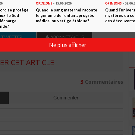
26
OPINIONS
- 15.06.2026
OPINIONS
- 02.06.
n ami
Imprimer
Nord se protège
Quand le sang maternel raconte
Quand l’univers
ux; le Sud
le génome de l’enfant: progrès
mystères du co
 ? PARTAGEZ-LE AVEC VOS AMIS !
 décharge
médical ou vertige éthique?
des découverte
onde?
TWEETER
ABONNEZ-VOUS
Ne plus afficher
R CET ARTICLE
3
Commentaires
Commenter