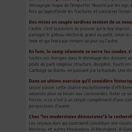
démagogie risque de l’emporter. Nourrie par les ego dé
fera qu’approfondir les fractures et consacrer l’éc
Des mises en couple tardives tentent de se nou
l’autre, c’est la passion du pouvoir qui le leur impose
partager le gâteau électoral, grand ou petit, selon le v
tenir et qui finira par rompre un jour ou l’autre.
En face, le camp islamiste se serre les coudes, s
toutes ses énergies dans le déminage des dossiers a
poids de parti religieux structuré, discipliné, fourni en
Carthage au Bardo, en passant par la Kasbah. Une ma
Dans un ultime exercice qu’il considère histori
laisser passer cette chance exceptionnelle d’effrite
adverses pour se hisser aux commandes. Rater ce vira
forcée, si ce n’est à un simple complément d’une coha
perspectives d’avenir.
Chez ‘’les modernistes démocrates’’à la recherch
Les noyaux durs qui pourraient constituer une ossatu
Mechrou, et autres Moubadara, Al Mostakbel, Al Bad