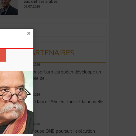
aux chiffres arabes
09.07.2026
PARTENAIRES
06.08.2026
Un consortium européen développe un
modèle de ...
04.08.2026
OPPO lance l'A6c en Tunisie: la nouvelle
...
29.07.2026
Le Groupe QNB poursuit l’exécution