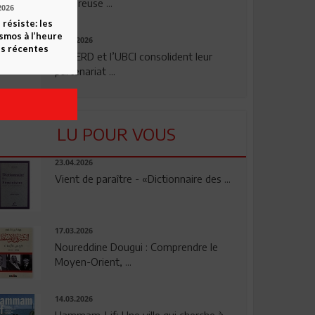
rigoureuse ...
2026
 résiste: les
smos à l’heure
24.07.2026
s récentes
La BERD et l’UBCI consolident leur
partenariat ...
LU POUR VOUS
23.04.2026
Vient de paraître - «Dictionnaire des ...
17.03.2026
Noureddine Dougui : Comprendre le
Moyen-Orient, ...
14.03.2026