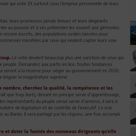
sie qui vote. Et surtout sous l’emprise personnelle de leurs
tan, leurs promesses jamais tenues et leurs dirigeants
née au pouvoir et à ses prébendes les vouent aux gémonies.
on encore inscrits, des populations rurales laissées pour
omesses miroitées par ceux qui veulent capter leurs voix
Le vote devient beaucoup plus une sanction de ceux qui
coup.
r le peuple. Demandez aux partis en lice, toutes tendances
ui seront à la réserve pour siéger au gouvernement en 2020.
r briguer la magistrature suprême.
le nombre, cherchez la qualité, la compétence et les
it que trop duré), devant en principe servir d’apprentissage,
s représentants du peuple censé servir d’amorce, il sera à
ière de législation et de contrôle de l’exécutif. Le vrai
is au Bardo. Il sera partagé par les régions, une fois accompli
re et doter la Tunisie des nouveaux dirigeants qu’elle