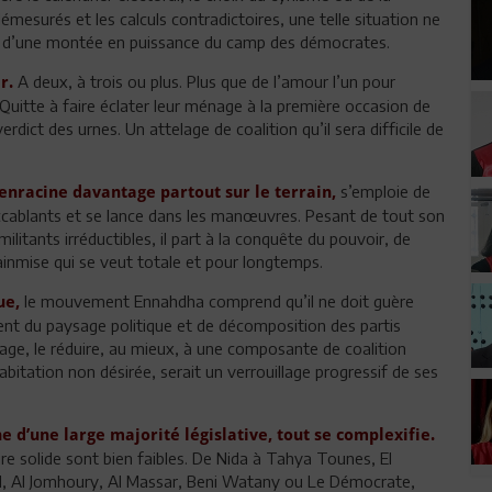
mesurés et les calculs contradictoires, une telle situation ne
hec d’une montée en puissance du camp des démocrates.
A deux, à trois ou plus. Plus que de l’amour l’un pour
er.
. Quitte à faire éclater leur ménage à la première occasion de
erdict des urnes. Un attelage de coalition qu’il sera difficile de
s’emploie de
’enracine davantage partout sur le terrain,
ccablants et se lance dans les manœuvres. Pesant de tout son
 militants irréductibles, il part à la conquête du pouvoir, de
inmise qui se veut totale et pour longtemps.
le mouvement Ennahdha comprend qu’il ne doit guère
que,
ment du paysage politique et de décomposition des partis
ge, le réduire, au mieux, à une composante de coalition
bitation non désirée, serait un verrouillage progressif de ses
e d’une large majorité législative, tout se complexifie.
re solide sont bien faibles. De Nida à Tahya Tounes, El
il, Al Jomhoury, Al Massar, Beni Watany ou Le Démocrate,