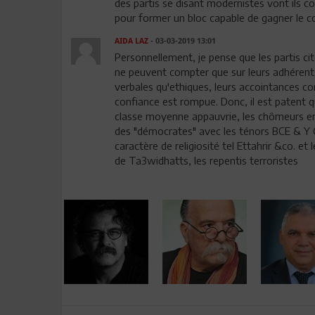
des partis se disant modernistes vont ils c
pour former un bloc capable de gagner le co
AIDA LAZ
- 03-03-2019 13:01
Personnellement, je pense que les partis cit
ne peuvent compter que sur leurs adhérents
verbales qu'ethiques, leurs accointances co
confiance est rompue. Donc, il est patent que
classe moyenne appauvrie, les chômeurs enfi
des "démocrates" avec les ténors BCE & Y Ch
caractère de religiosité tel Ettahrir &co. et 
de Ta3widhatts, les repentis terroristes