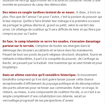
situation ne fera qu’approfondir les fractures et consacrer l’échec d’une
montée en puissance du camp des démocrates.
A deux, à trois ou
Des mises en couple tardives tentent de se nouer.
plus. Plus que de l’amour l’un pour l’autre, c’est la passion du pouvoir qui
le leur impose. Quitte à faire éclater leur ménage à la première occasion
de partager le gâteau électoral, grand ou petit, selon le verdict des
urnes. Un attelage de coalition qu’il sera difficile de tenir et qui finira par
rompre un jour ou l’autre.
En face, le camp islamiste se serre les coudes, s’enracine davantage
s’emploie de toutes ses énergies dans le
partout sur le terrain,
déminage des dossiers accablants et se lance dans les manœuvres.
Pesant de tout son poids de parti religieux structuré, discipliné, fourni en
militants irréductibles, il part à la conquête du pouvoir, de Carthage au
Bardo, en passant par la Kasbah. Une mainmise qui se veut totale et pour
longtemps.
le mouvement
Dans un ultime exercice qu’il considère historique,
Ennahdha comprend qu’il ne doit guère laisser passer cette chance
exceptionnelle d’effritement du paysage politique et de décomposition
des partis adverses pour se hisser aux commandes. Rater ce virage, le
réduire, au mieux, à une composante de coalition forcée, si ce n’est à un
simple complément d’une cohabitation non désirée, serait un
verrouillage progressif de ses perspectives d’avenir.