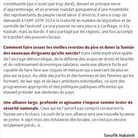
constituante (qui n’avait que trop duré), devant en principe servir
d’apprentissage, et un premier mandat quinquennal d’une Assemblée
des représentants du peuple censé servir d’amorce, il sera à coup sûr
demandé à l’ARP 2019-2024 la maturité en matière de législation et de
contrôle de l’exécutif. Le vrai pouvoir ne sera plus ni à Carthage, ni à la
Kasbah, mais au Bardo. Il sera partagé par les régions, une fois accompli
le transfert des pouvoirs locaux.
Comment faire cesser les vieilles recettes du pire et doter la Tunisie
Dans cette impérative quête
des nouveaux dirigeants qu’elle mérite?
de l’ancrage démocratique, de la défense des acquis en droits et libertés
et du redressement économique salutaire, seule une alliance forte est
capable de faire face aux risques et menaces qui s’exercent de plus en
plus sur le pays. Au-delà des partis et des hommes et des femmes qui les
forment, de leur ego et de leurs ambitions individuelles, ce sont des
programmes appropriés et des politiques publiques efficientes qui
doivent présider aux destinées du pays.
Une alliance large, profonde et agissante s’impose comme levier de
Ceux qui ne l’auront pas compris conduiront la
sécurité nationale.
Tunisie vers le chaos. Le coût de la non-alliance sera une nouvelle tyrannie
en prime. A sept mois des échéances électorales, ce n’est pas encore
totalement perdu, si...
Taoufik Habaieb