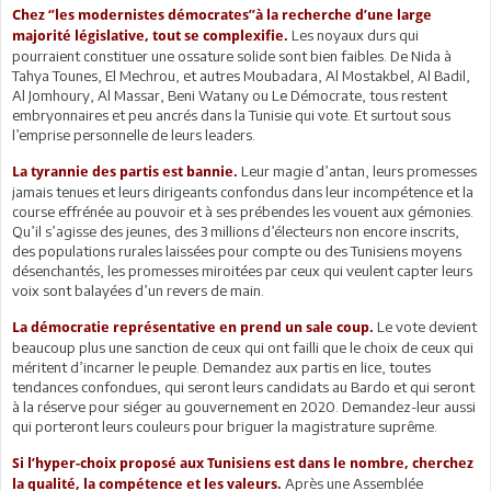
Chez ‘’les modernistes démocrates’’à la recherche d’une large
Les noyaux durs qui
majorité législative, tout se complexifie.
pourraient constituer une ossature solide sont bien faibles. De Nida à
Tahya Tounes, El Mechrou, et autres Moubadara, Al Mostakbel, Al Badil,
Al Jomhoury, Al Massar, Beni Watany ou Le Démocrate, tous restent
embryonnaires et peu ancrés dans la Tunisie qui vote. Et surtout sous
l’emprise personnelle de leurs leaders.
Leur magie d’antan, leurs promesses
La tyrannie des partis est bannie.
jamais tenues et leurs dirigeants confondus dans leur incompétence et la
course effrénée au pouvoir et à ses prébendes les vouent aux gémonies.
Qu’il s’agisse des jeunes, des 3 millions d’électeurs non encore inscrits,
des populations rurales laissées pour compte ou des Tunisiens moyens
désenchantés, les promesses miroitées par ceux qui veulent capter leurs
voix sont balayées d’un revers de main.
Le vote devient
La démocratie représentative en prend un sale coup.
beaucoup plus une sanction de ceux qui ont failli que le choix de ceux qui
méritent d’incarner le peuple. Demandez aux partis en lice, toutes
tendances confondues, qui seront leurs candidats au Bardo et qui seront
à la réserve pour siéger au gouvernement en 2020. Demandez-leur aussi
qui porteront leurs couleurs pour briguer la magistrature suprême.
Si l’hyper-choix proposé aux Tunisiens est dans le nombre, cherchez
Après une Assemblée
la qualité, la compétence et les valeurs.