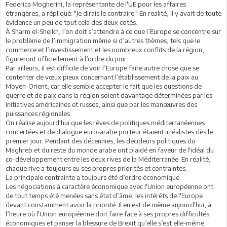
Federica Mogherini, la représentante de l'UE pour les affaires
étrangères, a répliqué: "Je dirais le contraire." En realité, il y avait de toute
évidence un peu de tout cela des deux cotés.
À Sharm el-Sheikh, l’on doit s’attendre à ce que l’Europe se concentre sur
le problème de l’immigration même si d’autres thèmes, tels que le
commerce et l’investissement et les nombreux conflits de la région,
figureront officiellement à l’ordre du jour.
Par ailleurs, il est difficile de voir l’Europe faire autre chose que se
contenter de vœux pieux concernant l’établissement de la paix au
Moyen-Orient, car elle semble accepter le fait que les questions de
guerre et de paix dans la région soient davantage déterminées par les
initiatives américaines et russes, ainsi que par les manœuvres des
puissances régionales.
On réalise aujourd'hui que les rêves de politiques méditerranéennes
concertées et de dialogue euro-arabe porteur étaient irréalistes dès le
premier jour. Pendant des décennies, les décideurs politiques du
Maghreb et du reste du monde arabe ont plaidé en faveur de l'idéal du
co-développement entre les deux rives de la Méditerranée. En réalité,
chaque rive a toujours eu ses propres priorités et contraintes.
La principale contrainte a toujours été d’ordre économique.
Les négociations à caractère économique avec l'Union européenne ont
de tout temps été menées sans état d’âme, les intérêts de l'Europe
devant constamment avoir la priorité. Il en est de même aujourd'hui, à
l’heure où l'Union européenne doit faire face à ses propres difficultés
économiques et panser la blessure de Brexit qu’elle s’est elle-même