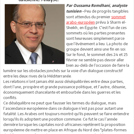
Par Oussama Romdhani, analyste
Peu de progrès tangibles
tunisien -
sont attendus du premier
sommet
arabo-européen
prévu à Sharm el-
Sheikh, en Égypte. C'est l'un de ces
sommets où les parties prenantes
sont heureuses simplement parce
que l’événement a lieu. La photo de
groupe devient ainsi une fin en soi.
Sur le fond, le sommet des 24 et 25
février ne semble pas devoir aller
bien au-delà de l’occasion de faire la
lumière sur les obstacles jonchés sur la voie d'un dialogue constructif
entre les deux rives de la Méditerranée.
Les relations n’ont jamais été aussi déséquilibrées entre deux parties,
dont l’une, prospère et grande puissance politique, et l’autre, désunie,
économiquement chancelante et embourbée dans les guerres et les
conflits.
Ce déséquilibre ne peut que fausser les termes du dialogue, mais
l’ascendance européenne dans ce dialogue n’est pas pour autant une
fatalité. Les Arabes ont toujours montré qu'ils peuvent se faire entendre
lorsqu'ils ils adoptent une position commune. Ce fut le cas l’année
dernière lorsque les capitales nord-africaines rejetèrent la proposition
européenne de mettre en place en Afrique du Nord des "plates-formes