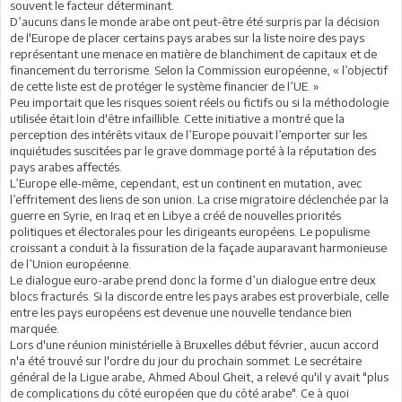
souvent le facteur déterminant.
D’aucuns dans le monde arabe ont peut-être été surpris par la décision
de l'Europe de placer certains pays arabes sur la liste noire des pays
représentant une menace en matière de blanchiment de capitaux et de
financement du terrorisme. Selon la Commission européenne, « l’objectif
de cette liste est de protéger le système financier de l’UE. »
Peu importait que les risques soient réels ou fictifs ou si la méthodologie
utilisée était loin d'être infaillible. Cette initiative a montré que la
perception des intérêts vitaux de l’Europe pouvait l’emporter sur les
inquiétudes suscitées par le grave dommage porté à la réputation des
pays arabes affectés.
L’Europe elle-même, cependant, est un continent en mutation, avec
l’effritement des liens de son union. La crise migratoire déclenchée par la
guerre en Syrie, en Iraq et en Libye a créé de nouvelles priorités
politiques et électorales pour les dirigeants européens. Le populisme
croissant a conduit à la fissuration de la façade auparavant harmonieuse
de l’Union européenne.
Le dialogue euro-arabe prend donc la forme d’un dialogue entre deux
blocs fracturés. Si la discorde entre les pays arabes est proverbiale, celle
entre les pays européens est devenue une nouvelle tendance bien
marquée.
Lors d'une réunion ministérielle à Bruxelles début février, aucun accord
n'a été trouvé sur l'ordre du jour du prochain sommet. Le secrétaire
général de la Ligue arabe, Ahmed Aboul Gheit, a relevé qu'il y avait "plus
de complications du côté européen que du côté arabe". Ce à quoi