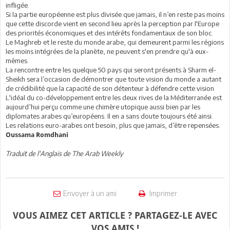
infligée.
Si la partie européenne est plus divisée que jamais, il n’en reste pas moins
que cette discorde vient en second lieu après la perception par l'Europe
des priorités économiques et des intérêts fondamentaux de son bloc.
Le Maghreb et le reste du monde arabe, qui demeurent parmi les régions
les moins intégrées de la planète, ne peuvent s'en prendre qu'à eux-
mêmes.
La rencontre entre les quelque 50 pays qui seront présents à Sharm el-
Sheikh sera l’occasion de démontrer que toute vision du monde a autant
de crédibilité que la capacité de son détenteur à défendre cette vision.
L'idéal du co-développement entre les deux rives de la Méditerranée est
aujourd’hui perçu comme une chimère utopique aussi bien par les
diplomates arabes qu’européens. Il en a sans doute toujours été ainsi.
Les relations euro-arabes ont besoin, plus que jamais, d’être repensées.
Oussama Romdhani
Traduit de l'Anglais de The Arab Weekly
Envoyer à un ami
Imprimer
VOUS AIMEZ CET ARTICLE ? PARTAGEZ-LE AVEC
VOS AMIS !