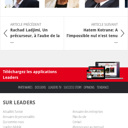
ARTICLE PRÉCÉDENT
ARTICLE SUIVANT
Rachad Ladjimi, Un
Hatem Kotrane: A
précurseur, à l’aube de la
l’impossible nul n’est tenu
...
...
Téléchargez les applications
Leaders
PARTENAIRES
DOSSIERS
LEADERS TV
SUCCESS STORY
OPINIONS
TENDANCE
SUR LEADERS
Actualités Tunisie
Annuaire des entreprises
Annuaire de personnalités
Plan du site
Qui sommes nous
Contact
Leaders Mobile
Abonnez-vous au mensuel