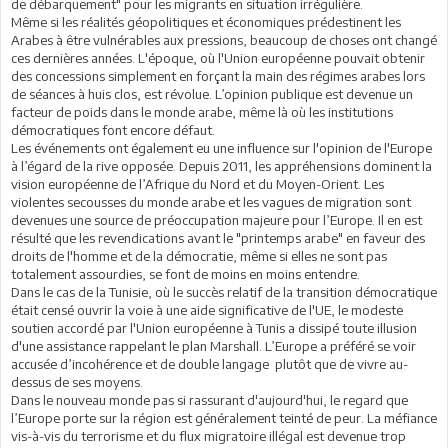
de débarquement" pour les migrants en situation irrégulière.
Même si les réalités géopolitiques et économiques prédestinent les
Arabes à être vulnérables aux pressions, beaucoup de choses ont changé
ces dernières années. L'époque, où l'Union européenne pouvait obtenir
des concessions simplement en forçant la main des régimes arabes lors
de séances à huis clos, est révolue. L’opinion publique est devenue un
facteur de poids dans le monde arabe, même là où les institutions
démocratiques font encore défaut.
Les événements ont également eu une influence sur l'opinion de l'Europe
à l’égard de la rive opposée. Depuis 2011, les appréhensions dominent la
vision européenne de l’Afrique du Nord et du Moyen-Orient. Les
violentes secousses du monde arabe et les vagues de migration sont
devenues une source de préoccupation majeure pour l’Europe. Il en est
résulté que les revendications avant le "printemps arabe" en faveur des
droits de l'homme et de la démocratie, même si elles ne sont pas
totalement assourdies, se font de moins en moins entendre.
Dans le cas de la Tunisie, où le succès relatif de la transition démocratique
était censé ouvrir la voie à une aide significative de l'UE, le modeste
soutien accordé par l'Union européenne à Tunis a dissipé toute illusion
d'une assistance rappelant le plan Marshall. L’Europe a préféré se voir
accusée d’incohérence et de double langage plutôt que de vivre au-
dessus de ses moyens.
Dans le nouveau monde pas si rassurant d'aujourd'hui, le regard que
l’Europe porte sur la région est généralement teinté de peur. La méfiance
vis-à-vis du terrorisme et du flux migratoire illégal est devenue trop