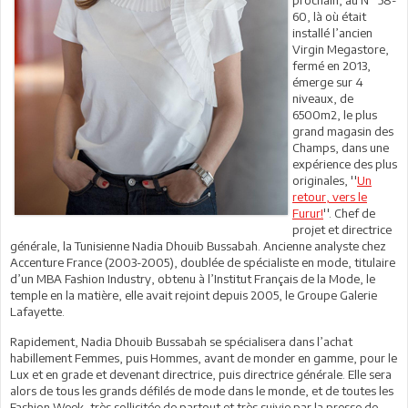
60, là où était
installé l’ancien
Virgin Megastore,
fermé en 2013,
émerge sur 4
niveaux, de
6500m2, le plus
grand magasin des
Champs, dans une
expérience des plus
originales, ''
Un
retour, vers le
Furur!
''. Chef de
projet et directrice
générale, la Tunisienne Nadia Dhouib Bussabah. Ancienne analyste chez
Accenture France (2003-2005), doublée de spécialiste en mode, titulaire
d’un MBA Fashion Industry, obtenu à l’Institut Français de la Mode, le
temple en la matière, elle avait rejoint depuis 2005, le Groupe Galerie
Lafayette.
Rapidement, Nadia Dhouib Bussabah se spécialisera dans l’achat
habillement Femmes, puis Hommes, avant de monder en gamme, pour le
Lux et en grade et devenant directrice, puis directrice générale. Elle sera
alors de tous les grands défilés de mode dans le monde, et de toutes les
Fashion Week, très sollicitée de partout et très suivie par la presse de