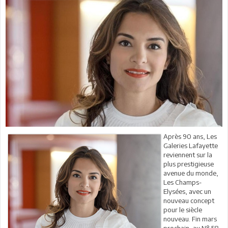
Après 90 ans, Les
Galeries Lafayette
reviennent sur la
plus prestigieuse
avenue du monde,
Les Champs-
Elysées, avec un
nouveau concept
pour le siècle
nouveau. Fin mars
prochain, au N° 58-