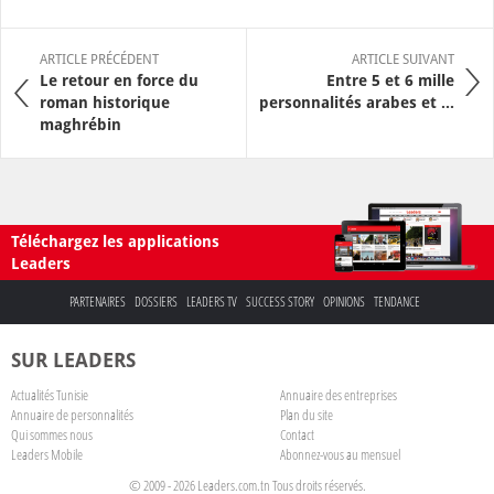
ARTICLE PRÉCÉDENT
ARTICLE SUIVANT
Le retour en force du
Entre 5 et 6 mille
roman historique
personnalités arabes et ...
maghrébin
Téléchargez les applications
Leaders
PARTENAIRES
DOSSIERS
LEADERS TV
SUCCESS STORY
OPINIONS
TENDANCE
SUR LEADERS
Actualités Tunisie
Annuaire des entreprises
Annuaire de personnalités
Plan du site
Qui sommes nous
Contact
Leaders Mobile
Abonnez-vous au mensuel
© 2009 - 2026 Leaders.com.tn Tous droits réservés.