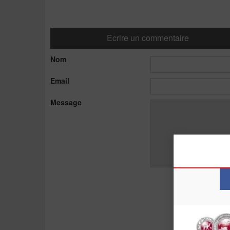
Ecrire un commentaire
Nom
Email
Message