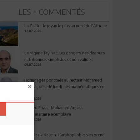
LES + COMMENTÉS
La Galite : le joyau le plus au nord de l'Afrique
12.07.2026
Le régime Tayibat: Les dangers des discours
nutritionnels simplistes et non validés
09.07.2026
Hommages ponctués au recteur Mohamed
Amara, décédé lundi : les mathématiques en
deuil
03.08.2026
Ahmed Friaa - Mohamed Amara:
l’Universitaire exemplaire
04.08.2026
Abdelaziz Kacem: L’arabophobie s’en prend