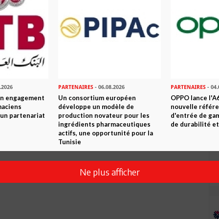
.2026
PARTENAIRES
- 06.08.2026
PARTENAIRES
- 04.
son engagement
Un consortium européen
OPPO lance l'A6
maciens
développe un modèle de
nouvelle référ
à un partenariat
production novateur pour les
d'entrée de ga
ingrédients pharmaceutiques
de durabilité et
actifs, une opportunité pour la
Tunisie
Ne plus afficher