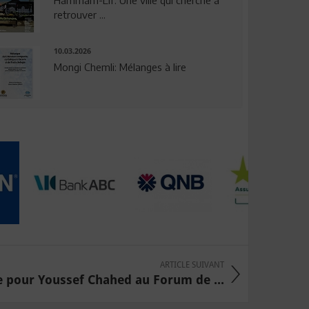
Hammam-Lif: Une ville qui cherche à
retrouver ...
10.03.2026
Mongi Chemli: Mélanges à lire
ARTICLE SUIVANT
le pour Youssef Chahed au Forum de ...