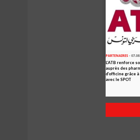
PARTENAIRES
- 07.08
L’ATB renforce 
auprès des phar
d’officine grâce 
avec le SPOT