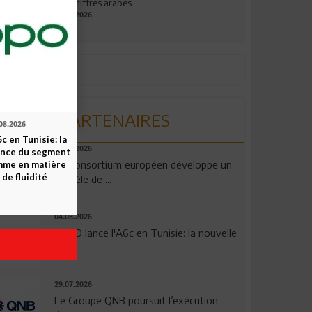
aux chiffres arabes
09.07.2026
PARTENAIRES
08.2026
c en Tunisie: la
06.08.2026
ence du segment
Un consortium européen développe un
mme en matière
 de fluidité
modèle de ...
04.08.2026
OPPO lance l'A6c en Tunisie: la nouvelle
...
29.07.2026
Le Groupe QNB poursuit l’exécution