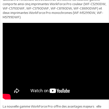
comporte ainsi cinq imprimantes WorkForce Pro couleur (WF-C5290DW,
WF-C5710DWF, WF-C5790DWF, WF-C8190DW, WF-C8690DWF) et
deux imprimantes WorkForce Pro monochromes (WF-M5299DW, WF-
M5799DWF).
La nouvelle gamme WorkForce Pro offre des avantages majeurs : elle