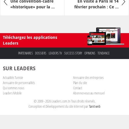
Une convention-cadre
En visite à Paris le 14
«historique» pour la ...
février prochain : Ce ...
Téléchargez les applications
Leaders
PARTENAIRES
DOSSIERS
LEADERS TV
SUCCESS STORY
OPINIONS
TENDANCE
SUR LEADERS
Actualités Tunisie
Annuaire des entreprises
Annuaire de personnalités
Plan du site
Qui sommes nous
Contact
Leaders Mobile
Abonnez-vous au mensuel
© 2009 - 2026 Leaders.com.tn Tous droits réservés.
Conception et Développement du site internet par
Tanit web