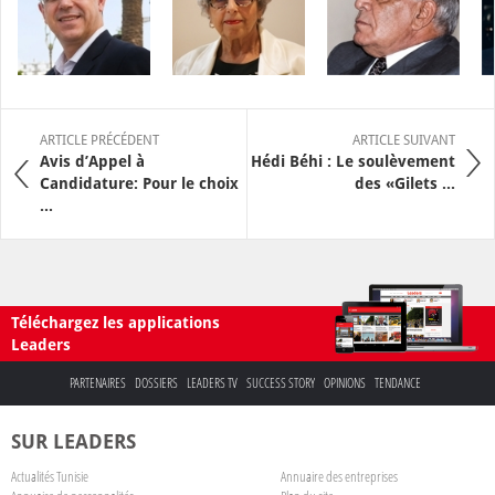
ARTICLE PRÉCÉDENT
ARTICLE SUIVANT
Avis d’Appel à
Hédi Béhi : Le soulèvement
Candidature: Pour le choix
des «Gilets ...
...
Téléchargez les applications
Leaders
PARTENAIRES
DOSSIERS
LEADERS TV
SUCCESS STORY
OPINIONS
TENDANCE
SUR LEADERS
Actualités Tunisie
Annuaire des entreprises