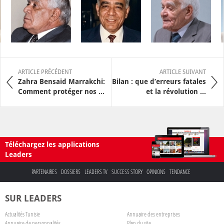
ARTICLE PRÉCÉDENT
ARTICLE SUIVANT
Zahra Bensaid Marrakchi:
Bilan : que d’erreurs fatales
Comment protéger nos ...
et la révolution ...
Téléchargez les applications
Leaders
PARTENAIRES
DOSSIERS
LEADERS TV
SUCCESS STORY
OPINIONS
TENDANCE
SUR LEADERS
Actualités Tunisie
Annuaire des entreprises
Annuaire de personnalités
Plan du site