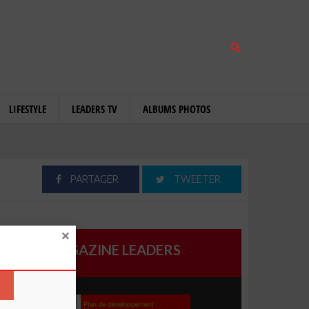
LIFESTYLE
LEADERS TV
ALBUMS PHOTOS
PARTAGER
TWEETER
MAGAZINE LEADERS