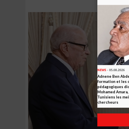
NEWS
- 05.08.2026
Adnene Ben Abde
formation et les 
pédagogiques dic
Mohamed Amara, o
Tunisiens les mei
chercheurs