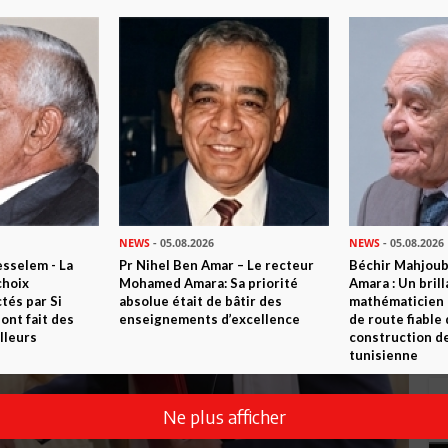
NEWS
- 05.08.2026
NEWS
- 05.08.2026
sselem - La
Pr Nihel Ben Amar – Le recteur
Béchir Mahjou
choix
Mohamed Amara: Sa priorité
Amara : Un brill
tés par Si
absolue était de bâtir des
mathématicien
nt fait des
enseignements d’excellence
de route fiable 
lleurs
construction de
tunisienne
Ne plus afficher