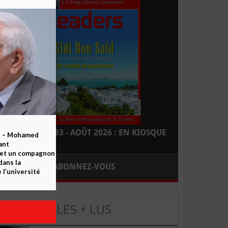
LEADERS N° 183 - AOÛT 2026 : EN KIOSQUE
b – Mohamed
ant
 et un compagnon
dans la
ABONNEZ-VOUS
 l’université
LES + LUS