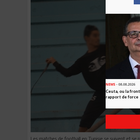
NEWS
- 08.08.2026
Ceuta, ou la fro
rapport de force
Les matches de football en Tunisie se suivent et se r