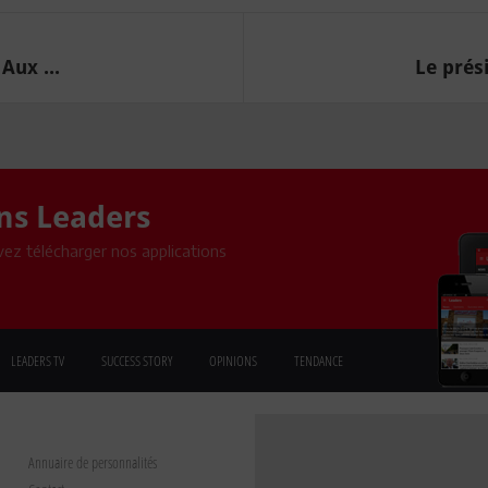
Aux ...
Le prés
ons Leaders
ez télécharger nos applications
LEADERS TV
SUCCESS STORY
OPINIONS
TENDANCE
Annuaire de personnalités