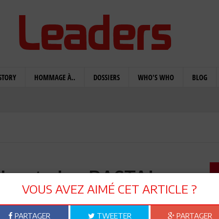
STORY
HOMMAGE À..
DOSSIERS
WHO'S WHO
BLOG
 les stades: BASTA!
VOUS AVEZ AIMÉ CET ARTICLE ?
PARTAGER
TWEETER
PARTAGER