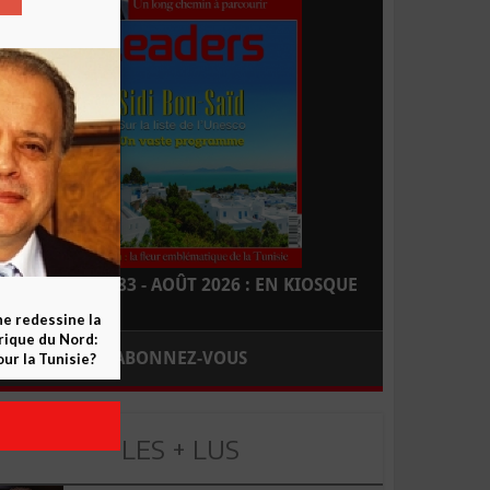
LEADERS N° 183 - AOÛT 2026 : EN KIOSQUE
ne redessine la
frique du Nord:
ABONNEZ-VOUS
ur la Tunisie?
LES + LUS