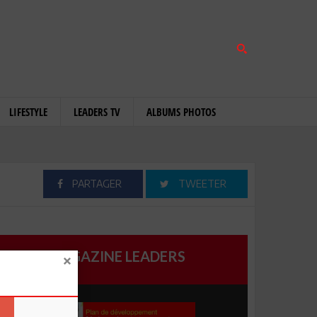
LIFESTYLE
LEADERS TV
ALBUMS PHOTOS
PARTAGER
TWEETER
MAGAZINE LEADERS