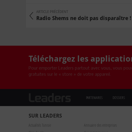
ARTICLE PRÉCÉDENT
Radio Shems ne doit pas disparaître ! 
Téléchargez les applicati
Pour emporter Leaders partout avec vous, vous pouv
gratuites sur le « store » de votre appareil.
PARTENAIRES
DOSSIERS
SUR LEADERS
Actualités Tunisie
Annuaire des entreprises