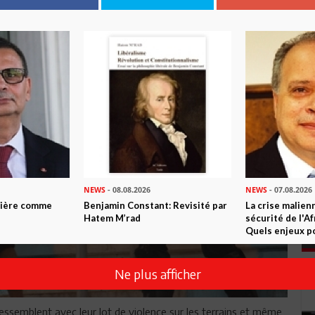
NEWS
- 08.08.2026
NEWS
- 07.08.2026
ntière comme
Benjamin Constant: Revisité par
La crise malien
Hatem M’rad
sécurité de l'A
Quels enjeux po
Ne plus afficher
essemblent avec leur lot de violence sur les terrains et même