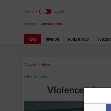
العربية
Français
Newsletter
ABONNEZ-VOUS
NEWS
OPINION
NOTES & DOCS
SUCCESS 
Accueil
News
NEWS
- 24.10.2018
Violences dans