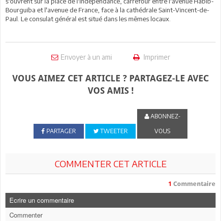
s'ouvrent sur la place de l'Indépendance, carrefour entre l'avenue Habib-
Bourguiba et l'avenue de France, face à la cathédrale Saint-Vincent-de-
Paul. Le consulat général est situé dans les mêmes locaux.
Envoyer à un ami
Imprimer
VOUS AIMEZ CET ARTICLE ? PARTAGEZ-LE AVEC
VOS AMIS !
ABONNEZ-
PARTAGER
TWEETER
VOUS
COMMENTER CET ARTICLE
1
Commentaire
Ecrire un commentaire
Commenter