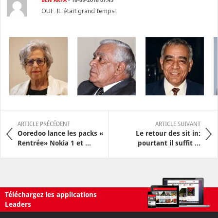
BEN ARFA
- 18-09-2018 07:45
OUF..IL était grand temps!
ARTICLE PRÉCÉDENT
ARTICLE SUIVANT
Ooredoo lance les packs «
Le retour des sit in:
Rentrée» Nokia 1 et ...
pourtant il suffit ...
Téléchargez les applications
Leaders