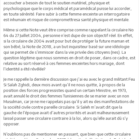
accoucher a besoin de tout le soutien matériel, physique et
psychologique que le corps médical et paramédical puisse lui accorder,
en toute sérénité. Faire subir à cette femme enceinte un interrogatoire
est inhumain et risque de compromettresa santé physique et mentale.
Même si cette Note veut être comprise comme rappelant la circulaire No
64 du 27 Juillet 2004, personne n’est dupe de son objectif réel. En effet,
si la circulaire de 2004 avait pour but de protéger la future maman et
son bébé, la Note de 2018, a un but inquisiteur basé sur une idéologie
qui se permet de s’immiscer dans la vie privée des citoyens (nes). La
question légitime que nous sommes en droit de poser, dans ce cadre, est
relative au sort réservé à ces femmes enceintes hors mariage, dont
l’identité a été révélée?
Je me rappelle la dernière discussion que j’ai eu avec le grand militant Feu
Si Salah Zghidi, deux mois avant qu’il ne nous quitte, à propos de la
position des forces progressistes quand un certain Ministre, en 1973,
avait annulé le droit des femmes Tunisiennes de se marier avec un non
Musulman, car je ne me rappelais pas qu’il y ait eu des manifestations de
la société civile contre pareille circulaire. Si Saleh m’avait dit que la
gauche de l’époque avait d’autres priorités et avait malheureusement
laissé passer une circulaire contraire à la loi, alors qu’elle aurait dû s’y
opposer.
N’oublions pas de mentionner en passant, que bien que cette circulaire