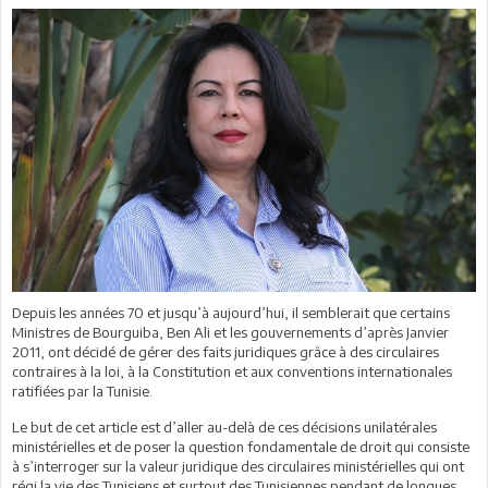
Depuis les années 70 et jusqu’à aujourd’hui, il semblerait que certains
Ministres de Bourguiba, Ben Ali et les gouvernements d’après Janvier
2011, ont décidé de gérer des faits juridiques grâce à des circulaires
contraires à la loi, à la Constitution et aux conventions internationales
ratifiées par la Tunisie.
Le but de cet article est d’aller au-delà de ces décisions unilatérales
ministérielles et de poser la question fondamentale de droit qui consiste
à s’interroger sur la valeur juridique des circulaires ministérielles qui ont
régi la vie des Tunisiens et surtout des Tunisiennes pendant de longues