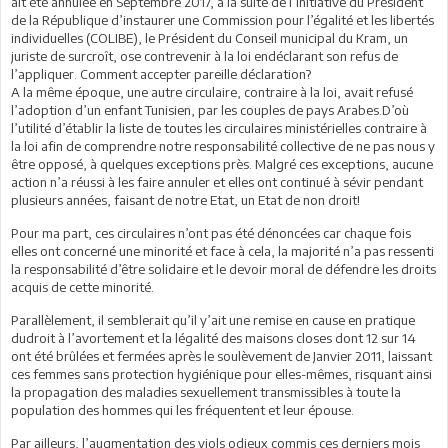
ait été annulée en Septembre 2017, à la suite de l’initiative du Président
de la République d’instaurer une Commission pour l’égalité et les libertés
individuelles (COLIBE), le Président du Conseil municipal du Kram, un
juriste de surcroît, ose contrevenir à la loi endéclarant son refus de
l’appliquer. Comment accepter pareille déclaration?
A la même époque, une autre circulaire, contraire à la loi, avait refusé
l’adoption d’un enfant Tunisien, par les couples de pays Arabes.D’où
l’utilité d’établir la liste de toutes les circulaires ministérielles contraire à
la loi afin de comprendre notre responsabilité collective de ne pas nous y
être opposé, à quelques exceptions près. Malgré ces exceptions, aucune
action n’a réussi à les faire annuler et elles ont continué à sévir pendant
plusieurs années, faisant de notre Etat, un Etat de non droit!
Pour ma part, ces circulaires n’ont pas été dénoncées car chaque fois
elles ont concerné une minorité et face à cela, la majorité n’a pas ressenti
la responsabilité d’être solidaire et le devoir moral de défendre les droits
acquis de cette minorité.
Parallèlement, il semblerait qu’il y’ait une remise en cause en pratique
dudroit à l’avortement et la légalité des maisons closes dont 12 sur 14
ont été brûlées et fermées après le soulèvement de Janvier 2011, laissant
ces femmes sans protection hygiénique pour elles-mêmes, risquant ainsi
la propagation des maladies sexuellement transmissibles à toute la
population des hommes qui les fréquentent et leur épouse.
Par ailleurs, l’augmentation des viols odieux commis ces derniers mois