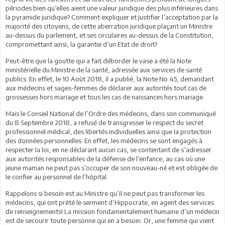
périodes bien qu’elles aient une valeur juridique des plus inférieures dans
la pyramide juridique? Comment expliquer et justifier l’acceptation par la
majorité des citoyens, de cette aberration juridique plaçant un Ministre
au-dessus du parlement, et ses circulaires au-dessus de la Constitution,
compromettant ainsi, la garantie d’un Etat de droit?
Peut-être que la goutte qui a fait déborder le vase a été la Note
ministérielle du Ministre de la santé, adressée aux services de santé
publics. En effet, le 10 Août 2018, il a publié, la Note No 45, demandant
aux médecins et sages-femmes de déclarer aux autorités tout cas de
grossesses hors mariage et tous les cas de naissances hors mariage.
Mais le Conseil National de l’Ordre des médecins, dans son communiqué
du 8 Septembre 2018, a refusé de transgresser le respect du secret
professionnel médical, des libertés individuelles ainsi que la protection
des données personnelles. En effet, les médecins se sont engagés à
respecter la loi, en ne déclarant aucun cas, se contentant de s’adresser
aux autorités responsables de la défense de l’enfance, au cas où une
jeune maman ne peut pas s’occuper de son nouveau-né et est obligée de
le confier au personnel de l’hôpital.
Rappelons si besoin est au Ministre qu’il ne peut pas transformer les
médecins, qui ont prêté le serment d’Hippocrate, en agent des services
de renseignements! La mission fondamentalement humaine d’un médecin
est de secourir toute personne qui en a besoin. Or, une femme qui vient