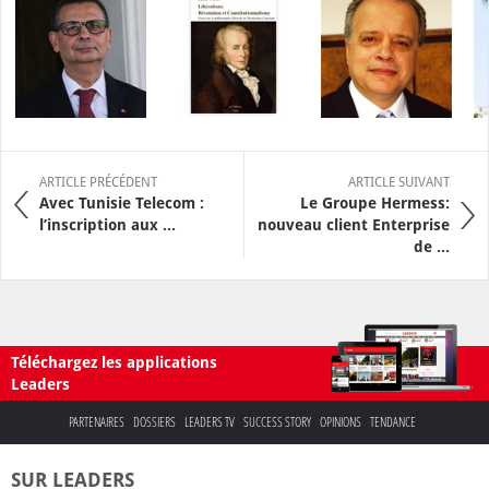
ARTICLE PRÉCÉDENT
ARTICLE SUIVANT
Avec Tunisie Telecom :
Le Groupe Hermess:
l’inscription aux ...
nouveau client Enterprise
de ...
Téléchargez les applications
Leaders
PARTENAIRES
DOSSIERS
LEADERS TV
SUCCESS STORY
OPINIONS
TENDANCE
SUR LEADERS