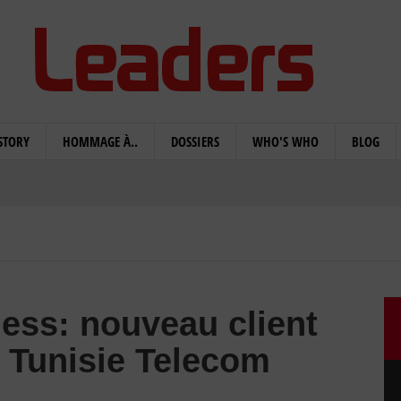
STORY
HOMMAGE À..
DOSSIERS
WHO'S WHO
BLOG
ss: nouveau client
e Tunisie Telecom