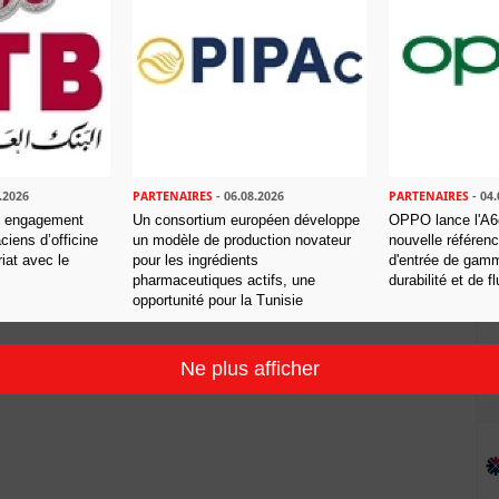
.2026
PARTENAIRES
- 06.08.2026
PARTENAIRES
- 04.
n engagement
Un consortium européen développe
OPPO lance l'A6c
iens d’officine
un modèle de production novateur
nouvelle référen
Envoyer
iat avec le
pour les ingrédients
d'entrée de gam
pharmaceutiques actifs, une
durabilité et de fl
opportunité pour la Tunisie
Ne plus afficher