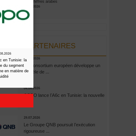
aux chiffres arabes
09.07.2026
PARTENAIRES
08.2026
06.08.2026
 en Tunisie: la
Un consortium européen développe un
ce du segment
me en matière de
modèle de ...
uidité
04.08.2026
OPPO lance l'A6c en Tunisie: la nouvelle
...
29.07.2026
Le Groupe QNB poursuit l’exécution
rigoureuse ...