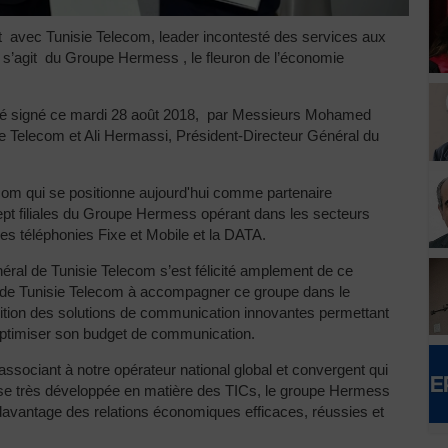
at avec Tunisie Telecom, leader incontesté des services aux
 s’agit du Groupe Hermess , le fleuron de l’économie
été signé ce mardi 28 août 2018, par Messieurs Mohamed
e Telecom et Ali Hermassi, Président-Directeur Général du
ecom qui se positionne aujourd'hui comme partenaire
sept filiales du Groupe Hermess opérant dans les secteurs
t les téléphonies Fixe et Mobile et la DATA.
al de Tunisie Telecom s’est félicité amplement de ce
t de Tunisie Telecom à accompagner ce groupe dans le
ition des solutions de communication innovantes permettant
d’optimiser son budget de communication.
ssociant à notre opérateur national global et convergent qui
rtise très développée en matière des TICs, le groupe Hermess
 davantage des relations économiques efficaces, réussies et