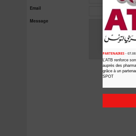
Email
Message
PARTENAIRES
- 07.08
L’ATB renforce so
auprès des pharmac
grâce à un partenar
SPOT