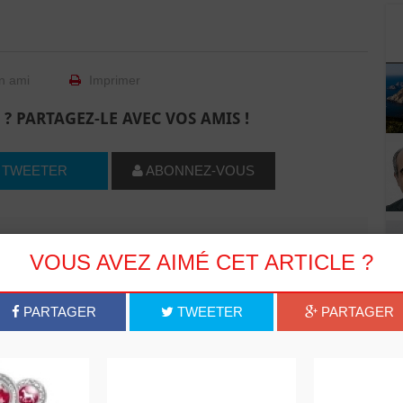
n ami
Imprimer
 ? PARTAGEZ-LE AVEC VOS AMIS !
TWEETER
ABONNEZ-VOUS
R CET ARTICLE
VOUS AVEZ AIMÉ CET ARTICLE ?
0
Commentaires
PARTAGER
TWEETER
PARTAGER
Commenter