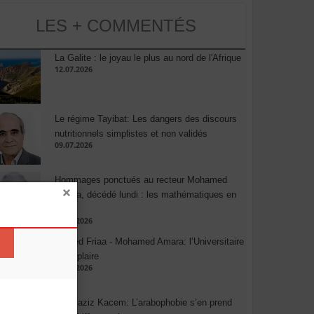
LES + COMMENTÉS
La Galite : le joyau le plus au nord de l'Afrique
12.07.2026
Le régime Tayibat: Les dangers des discours
nutritionnels simplistes et non validés
09.07.2026
Hommages ponctués au recteur Mohamed
Amara, décédé lundi : les mathématiques en
deuil
03.08.2026
Ahmed Friaa - Mohamed Amara: l’Universitaire
exemplaire
04.08.2026
Abdelaziz Kacem: L’arabophobie s’en prend