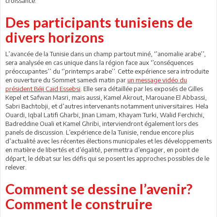
croissance.
Des participants tunisiens de
divers horizons
L’avancée de la Tunisie dans un champ partout miné, ‘’anomalie arabe’’,
sera analysée en cas unique dans la région face aux ‘’conséquences
préoccupantes’’ du ‘’printemps arabe’’. Cette expérience sera introduite
en ouverture du Sommet samedi matin par
un message vidéo du
président Béji Caïd Essebsi
. Elle sera détaillée par les exposés de Gilles
Kepel et Safwan Masri, mais aussi, Kamel Akrout, Marouane El Abbassi,
Sabri Bachtobji, et d’autres intervenants notamment universitaires. Hela
Ouardi, Iqbal Latifi Gharbi, Jinan Limam, Khayam Turki, Walid Ferchichi,
Badreddine Ouali et Kamel Ghribi, interviendront également lors des
panels de discussion. L’expérience de la Tunisie, rendue encore plus
d’actualité avec les récentes élections municipales et les développements
en matière de libertés et d’égalité, permettra d’engager, en point de
départ, le débat sur les défis qui se posent les approches possibles de le
relever.
Comment se dessine l’avenir?
Comment le construire