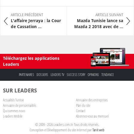
ARTICLE PRÉCÉDENT
ARTICLE SUIVANT
L'affaire Jerraya : la Cour
Mazda Tunisie lance sa
de Cassation ...
Mazda 2 2018 avec de ...
Téléchargez les applications
Leaders
PARTENAIRES
DOSSIERS
LEADERS TV
SUCCESS STORY
OPINIONS
TENDANCE
SUR LEADERS
Actualités Tunisie
Annuaire des entreprises
Annuaire de personnalités
Plan du site
Qui sommes nous
Contact
Leaders Mobile
Abonnez-vous au mensuel
© 2009 - 2026 Leaders.com.tn Tous droits réservés.
Conception et Développement du site internet par
Tanit web