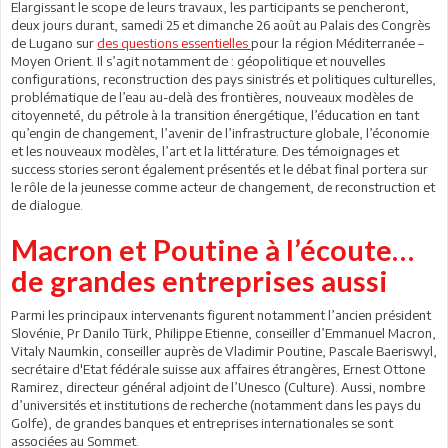
Elargissant le scope de leurs travaux, les participants se pencheront,
deux jours durant, samedi 25 et dimanche 26 août au Palais des Congrès
de Lugano sur
des questions essentielles
pour la région Méditerranée –
Moyen Orient. Il s’agit notamment de : géopolitique et nouvelles
configurations, reconstruction des pays sinistrés et politiques culturelles,
problématique de l’eau au-delà des frontières, nouveaux modèles de
citoyenneté, du pétrole à la transition énergétique, l’éducation en tant
qu’engin de changement, l’avenir de l’infrastructure globale, l’économie
et les nouveaux modèles, l’art et la littérature. Des témoignages et
success stories seront également présentés et le débat final portera sur
le rôle de la jeunesse comme acteur de changement, de reconstruction et
de dialogue.
Macron et Poutine à l’écoute…
de grandes entreprises aussi
Parmi les principaux intervenants figurent notamment l’ancien président
Slovénie, Pr Danilo Türk, Philippe Etienne, conseiller d’Emmanuel Macron,
Vitaly Naumkin, conseiller auprès de Vladimir Poutine, Pascale Baeriswyl,
secrétaire d'Etat fédérale suisse aux affaires étrangères, Ernest Ottone
Ramirez, directeur général adjoint de l’Unesco (Culture). Aussi, nombre
d’universités et institutions de recherche (notamment dans les pays du
Golfe), de grandes banques et entreprises internationales se sont
associées au Sommet.