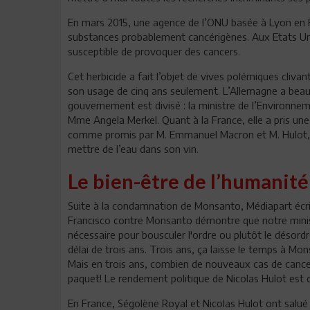
En mars 2015, une agence de l’ONU basée à Lyon en Fr
substances probablement cancérigènes. Aux Etats Uni
susceptible de provoquer des cancers.
Cet herbicide a fait l’objet de vives polémiques cli
son usage de cinq ans seulement. L’Allemagne a beau
gouvernement est divisé : la ministre de l’Environne
Mme Angela Merkel. Quant à la France, elle a pris une m
comme promis par M. Emmanuel Macron et M. Hulot, le 
mettre de l’eau dans son vin.
Le bien-être de l’humanité 
Suite à la condamnation de Monsanto, Médiapart écrit 
Francisco contre Monsanto démontre que notre ministr
nécessaire pour bousculer l'ordre ou plutôt le désordr
délai de trois ans. Trois ans, ça laisse le temps à Mo
Mais en trois ans, combien de nouveaux cas de cance
paquet! Le rendement politique de Nicolas Hulot est d
En France, Ségolène Royal et Nicolas Hulot ont salué 