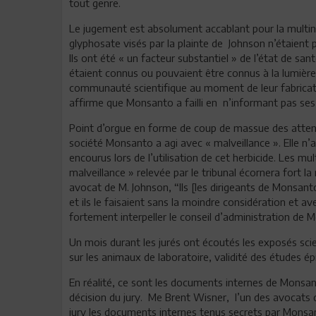
tout genre.
Le jugement est absolument accablant pour la multina
glyphosate visés par la plainte de Johnson n’étaient pa
Ils ont été « un facteur substantiel » de l’état de san
étaient connus ou pouvaient être connus à la lumièr
communauté scientifique au moment de leur fabricatio
affirme que Monsanto a failli en n’informant pas ses 
Point d’orgue en forme de coup de massue des attendu
société Monsanto a agi avec « malveillance ». Elle n’a 
encourus lors de l’utilisation de cet herbicide. Les m
malveillance » relevée par le tribunal écornera fort l
avocat de M. Johnson, “Ils [les dirigeants de Monsant
et ils le faisaient sans la moindre considération et a
fortement interpeller le conseil d’administration de 
Un mois durant les jurés ont écoutés les exposés scie
sur les animaux de laboratoire, validité des études é
En réalité, ce sont les documents internes de Monsan
décision du jury. Me Brent Wisner, l’un des avocats 
jury les documents internes tenus secrets par Monsan