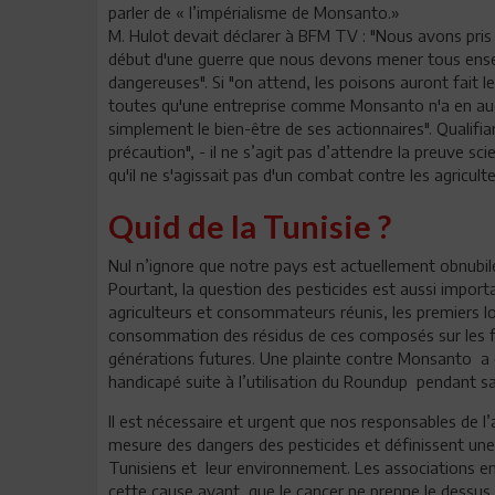
parler de « l’impérialisme de Monsanto.»
M. Hulot devait déclarer à BFM TV : "Nous avons pris
début d'une guerre que nous devons mener tous ense
dangereuses". Si "on attend, les poisons auront fait l
toutes qu'une entreprise comme Monsanto n'a en auc
simplement le bien-être de ses actionnaires". Qualifia
précaution", - il ne s’agit pas d’attendre la preuve sci
qu'il ne s'agissait pas d'un combat contre les agriculte
Quid de la Tunisie ?
Nul n’ignore que notre pays est actuellement obnubilé
Pourtant, la question des pesticides est aussi impo
agriculteurs et consommateurs réunis, les premiers lo
consommation des résidus de ces composés sur les frui
générations futures. Une plainte contre Monsanto 
handicapé suite à l’utilisation du Roundup pendant s
Il est nécessaire et urgent que nos responsables de l’
mesure des dangers des pesticides et définissent une
Tunisiens et leur environnement. Les associations en
cette cause avant que le cancer ne prenne le dessus 