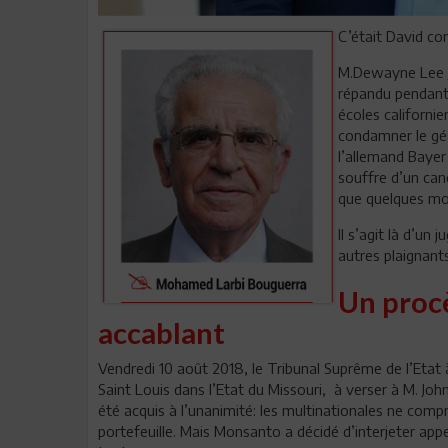
C’était David con
M.Dewayne Lee Jo
répandu pendant 
écoles californi
condamner le géa
l’allemand Bayer 
souffre d’un can
que quelques moi
Il s’agit là d’un
autres plaignant
Un proc
accablant
Vendredi 10 août 2018, le Tribunal Suprême de l’Eta
Saint Louis dans l’Etat du Missouri, à verser à M. Joh
été acquis à l’unanimité: les multinationales ne comp
portefeuille. Mais Monsanto a décidé d’interjeter app