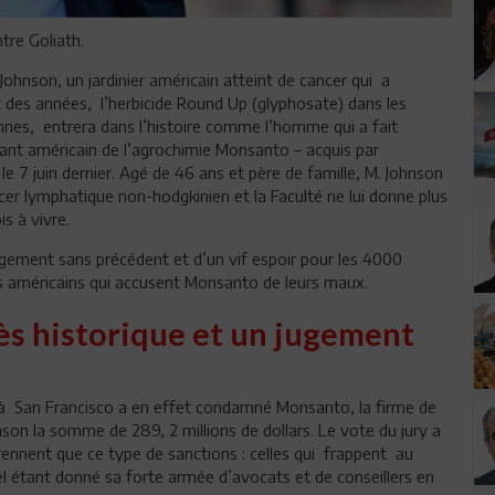
tre Goliath.
hnson, un jardinier américain atteint de cancer qui a
des années, l’herbicide Round Up (glyphosate) dans les
ennes, entrera dans l’histoire comme l’homme qui a fait
nt américain de l’agrochimie Monsanto – acquis par
le 7 juin dernier. Agé de 46 ans et père de famille, M. Johnson
cer lymphatique non-hodgkinien et la Faculté ne lui donne plus
s à vivre.
 jugement sans précédent et d’un vif espoir pour les 4000
s américains qui accusent Monsanto de leurs maux.
ès historique et un jugement
t à San Francisco a en effet condamné Monsanto, la firme de
nson la somme de 289, 2 millions de dollars. Le vote du jury a
rennent que ce type de sanctions : celles qui frappent au
el étant donné sa forte armée d’avocats et de conseillers en