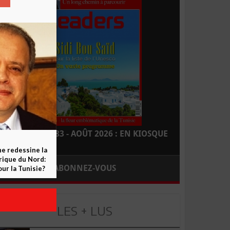
LEADERS N° 183 - AOÛT 2026 : EN KIOSQUE
ne redessine la
frique du Nord:
ABONNEZ-VOUS
ur la Tunisie?
LES + LUS