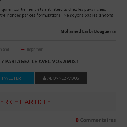
qui en contiennent étaient interdits chez les pays riches,
être inondés par ces formulations. Ne soyons pas les dindons
Mohamed Larbi Bouguerra
n ami
Imprimer
 ? PARTAGEZ-LE AVEC VOS AMIS !
TWEETER
ABONNEZ-VOUS
R CET ARTICLE
0
Commentaires