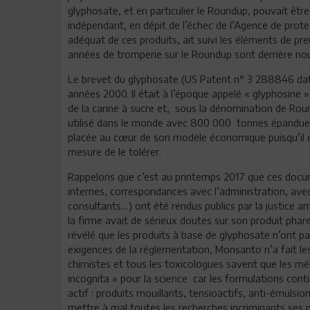
glyphosate, et en particulier le Roundup, pouvait êt
indépendant, en dépit de l’échec de l’Agence de prot
adéquat de ces produits, ait suivi les éléments de pr
années de tromperie sur le Roundup sont derrière nou
Le brevet du glyphosate (US Patent n° 3 288846 da
années 2000. Il était à l’époque appelé « glyphosine
de la canne à sucre et, sous la dénomination de Roun
utilisé dans le monde avec 800 000 tonnes épandues
placée au cœur de son modèle économique puisqu’il 
mesure de le tolérer.
Rappelons que c’est au printemps 2017 que ces docum
internes, correspondances avec l’administration, avec
consultants…) ont été rendus publics par la justice 
la firme avait de sérieux doutes sur son produit phar
révélé que les produits à base de glyphosate n’ont pas 
exigences de la réglementation, Monsanto n’a fait les t
chimistes et tous les toxicologues savent que les m
incognita » pour la science car les formulations cont
actif : produits mouillants, tensioactifs, anti-émuls
mettre à mal toutes les recherches incriminants ses p