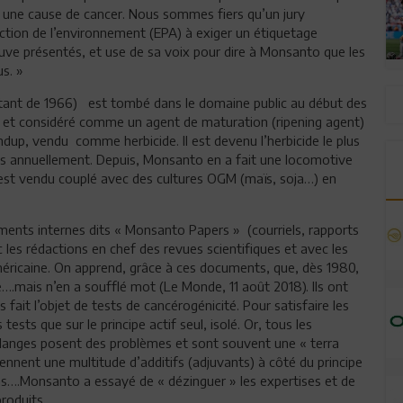
re une cause de cancer. Nous sommes fiers qu’un jury
ection de l’environnement (EPA) à exiger un étiquetage
euve présentés, et use de sa voix pour dire à Monsanto que les
s. »
tant de 1966) est tombé dans le domaine public au début des
 » et considéré comme un agent de maturation (ripening agent)
dup, vendu comme herbicide. Il est devenu l’herbicide le plus
 annuellement. Depuis, Monsanto en a fait une locomotive
est vendu couplé avec des cultures OGM (maïs, soja…) en
ents internes dits « Monsanto Papers » (courriels, rapports
 les rédactions en chef des revues scientifiques et avec les
américaine. On apprend, grâce à ces documents, que, dès 1980,
e….mais n’en a soufflé mot (Le Monde, 11 août 2018). Ils ont
fait l’objet de tests de cancérogénicité. Pour satisfaire les
ests que sur le principe actif seul, isolé. Or, tous les
élanges posent des problèmes et sont souvent une « terra
iennent une multitude d’additifs (adjuvants) à côté du principe
ions….Monsanto a essayé de « dézinguer » les expertises et de
roduits.