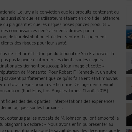
tionale. Le jury a la conviction que les produits contenant du
s aussi sûrs que les utilisateurs étaient en droit de l’attendre.
té du plaignant et que les risques posés par ces produits «
e des connaissances généralement admises par la
n, de leur distribution et de leur vente.» Le jugement
clients des risques pour leur santé.
s de cet arrêt historique du tribunal de San Francisco : la
pas pris la peine d’informer ses clients sur les risques
ultinationales tiennent beaucoup à leur image et cette «
a réputation de Monsanto. Pour Robert F. Kennedy Jr, un autre
o] savaient parfaitement que ce qu’ils faisaient était mauvais
vec un total mépris pour la vie humaine. Ce jugement devrait
Monsanto ». (Paul Elias, Los Angeles Times, 11 août 2018)
ntifiques des deux parties : interprétations des expériences
pidémiologiques sur les humains….
to, obtenus par les avocats de M. Johnson qui ont emporté la
du plaignant a déclaré : « Nous avons enfin pu présenter au
to prouvant que la société savait depuis des décennies que le