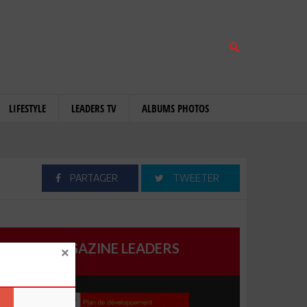
LIFESTYLE
LEADERS TV
ALBUMS PHOTOS
PARTAGER
TWEETER
MAGAZINE LEADERS