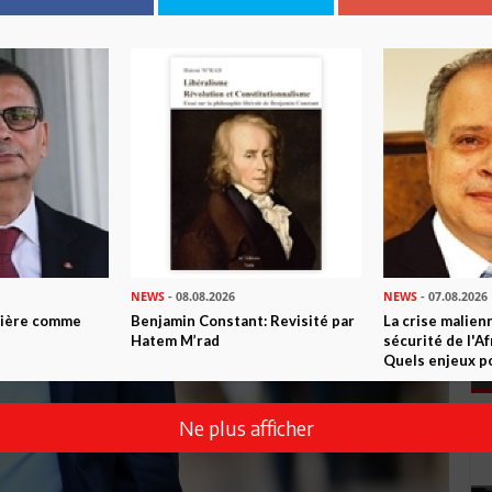
NEWS
- 08.08.2026
NEWS
- 07.08.2026
ntière comme
Benjamin Constant: Revisité par
La crise malien
Hatem M’rad
sécurité de l'A
Quels enjeux po
Ne plus afficher