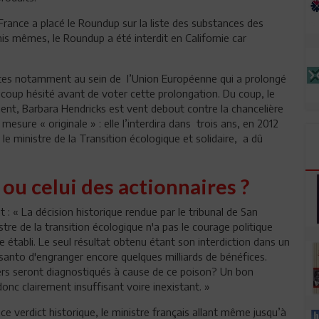
ance a placé le Roundup sur la liste des substances des
s mêmes, le Roundup a été interdit en Californie car
vantes notamment au sein de l’Union Européenne qui a prolongé
coup hésité avant de voter cette prolongation. Du coup, le
ment, Barbara Hendricks est vent debout contre la chancelière
esure « originale » : elle l’interdira dans trois ans, en 2012
ministre de la Transition écologique et solidaire, a dû
ou celui des actionnaires ?
: « La décision historique rendue par le tribunal de San
e de la transition écologique n'a pas le courage politique
e établi. Le seul résultat obtenu étant son interdiction dans un
nsanto d'engranger encore quelques milliards de bénéfices.
rs seront diagnostiqués à cause de ce poison? Un bon
onc clairement insuffisant voire inexistant. »
ce verdict historique, le ministre français allant même jusqu’à