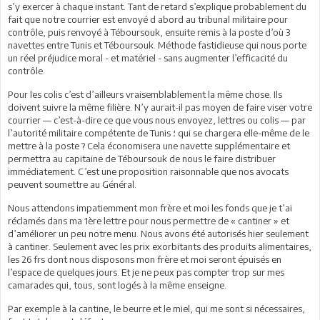
s’y exercer à chaque instant. Tant de retard s’explique probablement du
fait que notre courrier est envoyé d abord au tribunal militaire pour
contrôle, puis renvoyé à Téboursouk, ensuite remis à la poste d’où 3
navettes entre Tunis et Téboursouk. Méthode fastidieuse qui nous porte
un réel préjudice moral - et matériel - sans augmenter l’efficacité du
contrôle.
Pour les colis c’est d’ailleurs vraisemblablement la même chose. Ils
doivent suivre la même filière. N’y aurait-il pas moyen de faire viser votre
courrier — c’est-à-dire ce que vous nous envoyez, lettres ou colis — par
l’autorité militaire compétente de Tunis ؛ qui se chargera elle-même de le
mettre à la poste ? Cela économisera une navette supplémentaire et
permettra au capitaine de Téboursouk de nous le faire distribuer
immédiatement. C’est une proposition raisonnable que nos avocats
peuvent soumettre au Général.
Nous attendons impatiemment mon frère et moi les fonds que je t’ai
réclamés dans ma 1ère lettre pour nous permettre de « cantiner » et
d’améliorer un peu notre menu. Nous avons été autorisés hier seulement
à cantiner. Seulement avec les prix exorbitants des produits alimentaires,
les 26 frs dont nous disposons mon frère et moi seront épuisés en
l’espace de quelques jours. Et je ne peux pas compter trop sur mes
camarades qui, tous, sont logés à la même enseigne.
Par exemple à la cantine, le beurre et le miel, qui me sont si nécessaires,