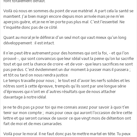
font totalement défaut.
Voilà où nous en sommes du point de vue matériel. A part cela la santé se
maintient. J’ai bien maigri encore depuis mon arrivée mais je ne m’en
aperçois guère, et je ne m’en porte pas plus mal. C’est l’essentiel. Ne
t’inquiète donc pas de ce côté.
Quant au moral je le définirai d’un seul mot qui vaut mieux qu’un long
développement : il est intact.
Il n’en peut être autrement pour des hommes qui ont la foi, - et qui l’on
prouvé -, qui sont convaincus que leur idéal vaut la peine qu’on lui sacrifie
tout et qui ont la chance de croire -et de voir- que leurs sacrifices ne sont
pas perdus. C’est évidemment un dur moment à passer mais il passera ;
et tôt ou tard on nous rendra justice.
Le temps travaille pour nous ; le tout est d’avoir les nerfs solides et les
nôtres sont à cette épreuve, trempés qu’ils sont par une longue série
d’épreuves qui n’ont en d’autres résultats que de nous attacher
davantage à notre idéal.
Je ne te dis pas ça pour toi qui me connais assez pour savoir à quoi t’en
tenir sur mon compte ; mais pour ceux qui auront l’occasion de lire cette
lettre et qui seront curieux de savoir ce que vingt mois de détention ont
fait de moi et de mes camarades.
Voilà pour le moral. Il ne faut donc pas te mettre martel en tête. Tu peux