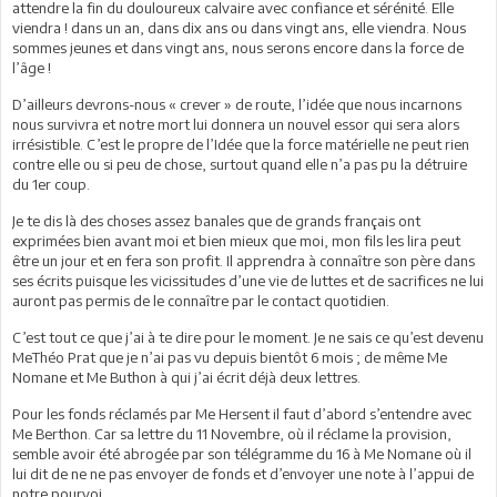
attendre la fin du douloureux calvaire avec confiance et sérénité. Elle
viendra ! dans un an, dans dix ans ou dans vingt ans, elle viendra. Nous
sommes jeunes et dans vingt ans, nous serons encore dans la force de
l’âge !
D’ailleurs devrons-nous « crever » de route, l’idée que nous incarnons
nous survivra et notre mort lui donnera un nouvel essor qui sera alors
irrésistible. C’est le propre de l’Idée que la force matérielle ne peut rien
contre elle ou si peu de chose, surtout quand elle n’a pas pu la détruire
du 1er coup.
Je te dis là des choses assez banales que de grands français ont
exprimées bien avant moi et bien mieux que moi, mon fils les lira peut
être un jour et en fera son profit. Il apprendra à connaître son père dans
ses écrits puisque les vicissitudes d’une vie de luttes et de sacrifices ne lui
auront pas permis de le connaître par le contact quotidien.
C’est tout ce que j’ai à te dire pour le moment. Je ne sais ce qu’est devenu
MeThéo Prat que je n’ai pas vu depuis bientôt 6 mois ; de même Me
Nomane et Me Buthon à qui j’ai écrit déjà deux lettres.
Pour les fonds réclamés par Me Hersent il faut d’abord s’entendre avec
Me Berthon. Car sa lettre du 11 Novembre, où il réclame la provision,
semble avoir été abrogée par son télégramme du 16 à Me Nomane où il
lui dit de ne ne pas envoyer de fonds et d’envoyer une note à l’appui de
notre pourvoi.