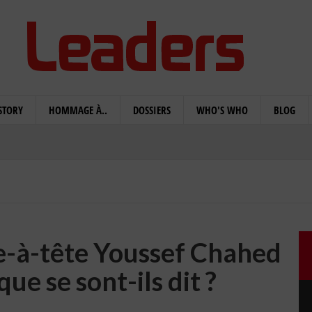
STORY
HOMMAGE À..
DOSSIERS
WHO'S WHO
BLOG
te-à-tête Youssef Chahed
que se sont-ils dit ?