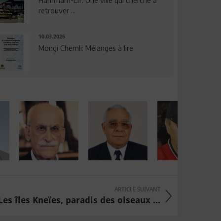
Hammam-Lif: Une ville qui cherche à
retrouver ...
10.03.2026
Mongi Chemli: Mélanges à lire
ARTICLE SUIVANT
Les îles Kneïes, paradis des oiseaux ...