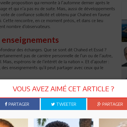
e vieille proposition qui remonte à l’automne dernier après le
hage et qui n’a pas eu de suite. Mais, aussi de développements
le vote de confiance sollicité et obtenu par Chahed en faveur
i. Cette rencontre, en ce moment précis, et dans ce lieu
timent nombre d’observateurs.
es enseignements
profondeur des échanges. Que se sont dit Chahed et Essid ?
 certainement pas de carrière personnelle de l’un ou de l’autre,
ais, espérons-le de l’intérêt de la nation ». Et d’ajouter :
, des enseignements qu’il peut partager avec ceux qui le
VOUS AVEZ AIMÉ CET ARTICLE ?
PARTAGER
TWEETER
PARTAGER
n ami
Imprimer
 ? PARTAGEZ-LE AVEC VOS AMIS !