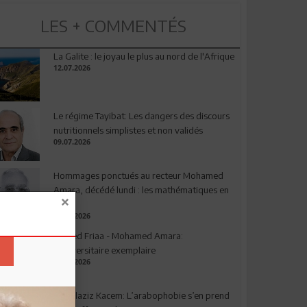
LES + COMMENTÉS
La Galite : le joyau le plus au nord de l'Afrique
12.07.2026
Le régime Tayibat: Les dangers des discours
nutritionnels simplistes et non validés
09.07.2026
Hommages ponctués au recteur Mohamed
Amara, décédé lundi : les mathématiques en
deuil
03.08.2026
Ahmed Friaa - Mohamed Amara:
l’Universitaire exemplaire
04.08.2026
Abdelaziz Kacem: L’arabophobie s’en prend