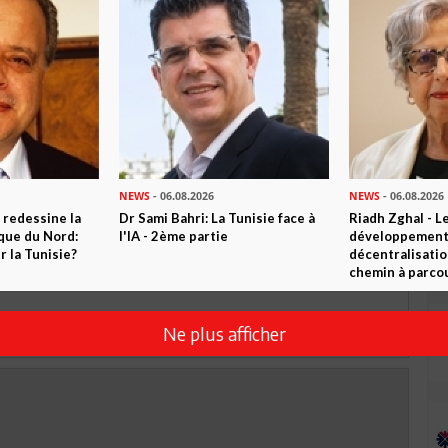
TWEETER
ABONNEZ-VOUS
R CET ARTICLE
0
Commentaires
NEWS
- 06.08.2026
NEWS
- 06.08.2026
 redessine la
Dr Sami Bahri: La Tunisie face à
Riadh Zghal - L
ique du Nord:
l'IA - 2ème partie
développement:
Commenter
 la Tunisie?
décentralisatio
chemin à parcou
Ne plus afficher