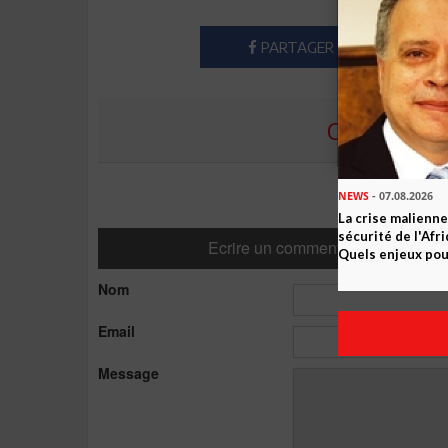
PARTAGER
COMMENTE
NEWS
- 07.08.2026
La crise malienne
sécurité de l'Afr
Ecrire un commentaire
Quels enjeux pour
Nom
Email
Message