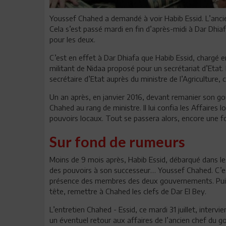
Youssef Chahed a demandé à voir Habib Essid. L’ancie
Cela s’est passé mardi en fin d’après-midi à Dar Dhia
pour les deux.
C’est en effet à Dar Dhiafa que Habib Essid, chargé 
militant de Nidaa proposé pour un secrétariat d’Etat. I
secrétaire d’Etat auprès du ministre de l’Agriculture, 
Un an après, en janvier 2016, devant remanier son g
Chahed au rang de ministre. Il lui confia les Affaire
pouvoirs locaux. Tout se passera alors, encore une fo
Sur fond de rumeurs
Moins de 9 mois après, Habib Essid, débarqué dans le
des pouvoirs à son successeur… Youssef Chahed. C’es
présence des membres des deux gouvernements. Puis, i
tête, remettre à Chahed les clefs de Dar El Bey.
L’entretien Chahed - Essid, ce mardi 31 juillet, inter
un éventuel retour aux affaires de l’ancien chef du g