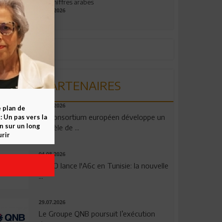
aux chiffres arabes
09.07.2026
PARTENAIRES
06.08.2026
e plan de
Un consortium européen développe un
 Un pas vers la
n sur un long
modèle de ...
rir
04.08.2026
OPPO lance l'A6c en Tunisie: la nouvelle
...
29.07.2026
Le Groupe QNB poursuit l’exécution