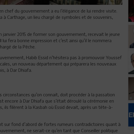
n chef du gouvernement a eu l’élégance de lui rendre visite.
fa à Carthage, un lieu chargé de symboles et de souvenirs,
en janvier 2015 de former son gouvernement, recevait le jeune
l lui fera bonne impression et c’est ainsi qu’il le nommera
chargé de la Pêche.
ouvernement, Habib Essid n’hésitera pas à promouvoir Youssef
s locales, un nouveau département qui préparera les nouveaux
is, à Dar Dhiafa.
s circonstances qu’on connait, doit procéder à la passation
t encore à Dar Dhiafa que s’était déroulé la cérémonie en
ls filèrent à la Kasbah où Essid devait, après un tête-à-
vient sur fond d’abord de fortes rumeurs contradictoires quant à
ouvernement, ne serait-ce qu’en tant que Conseiller politique