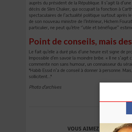
auprès du président de la République. Il s’agit là d’un
décès de Slim Chaker, qui occupait la fonction à Cart
spectaculaires de l’actualité politique surtout après 
de son nouveau ministre de l’Intérieur, Hichem Fourat
particulier, ne peut qu’être ‘’utile et bénéfique’’ es
Point de conseils, mais d
Le fait qu’elle a duré plus d’une heure est signe de 
Impossible d’en savoir la moindre bribe. « Il ne s’agit
commente non sans humour, un connaisseur du sérail. M
"Habib Essid n’a de conseil à donner à personne. Mais
sollicitent…"
Photo d'archives
Envoyer à u
VOUS AIMEZ CET ARTICLE