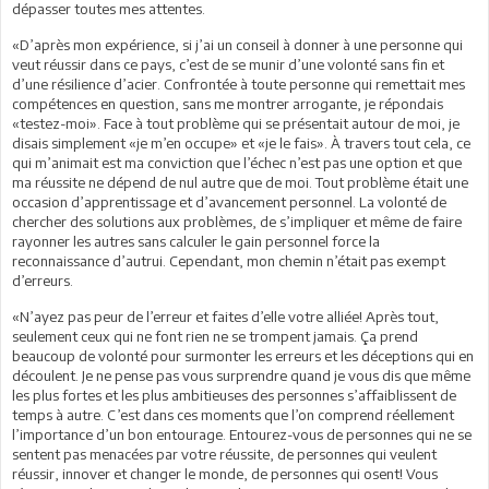
dépasser toutes mes attentes.
«D’après mon expérience, si j’ai un conseil à donner à une personne qui
veut réussir dans ce pays, c’est de se munir d’une volonté sans fin et
d’une résilience d’acier. Confrontée à toute personne qui remettait mes
compétences en question, sans me montrer arrogante, je répondais
«testez-moi». Face à tout problème qui se présentait autour de moi, je
disais simplement «je m’en occupe» et «je le fais». À travers tout cela, ce
qui m’animait est ma conviction que l’échec n’est pas une option et que
ma réussite ne dépend de nul autre que de moi. Tout problème était une
occasion d’apprentissage et d’avancement personnel. La volonté de
chercher des solutions aux problèmes, de s’impliquer et même de faire
rayonner les autres sans calculer le gain personnel force la
reconnaissance d’autrui. Cependant, mon chemin n’était pas exempt
d’erreurs.
«N’ayez pas peur de l’erreur et faites d’elle votre alliée! Après tout,
seulement ceux qui ne font rien ne se trompent jamais. Ça prend
beaucoup de volonté pour surmonter les erreurs et les déceptions qui en
découlent. Je ne pense pas vous surprendre quand je vous dis que même
les plus fortes et les plus ambitieuses des personnes s’affaiblissent de
temps à autre. C’est dans ces moments que l’on comprend réellement
l’importance d’un bon entourage. Entourez-vous de personnes qui ne se
sentent pas menacées par votre réussite, de personnes qui veulent
réussir, innover et changer le monde, de personnes qui osent! Vous