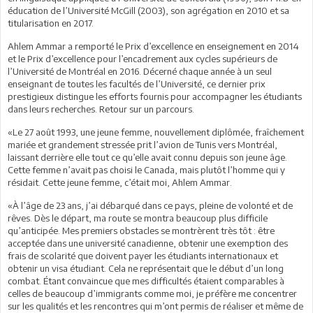
éducation de l’Université McGill (2003), son agrégation en 2010 et sa
titularisation en 2017.
Ahlem Ammar a remporté le Prix d’excellence en enseignement en 2014
et le Prix d’excellence pour l’encadrement aux cycles supérieurs de
l’Université de Montréal en 2016. Décerné chaque année à un seul
enseignant de toutes les facultés de l’Université, ce dernier prix
prestigieux distingue les efforts fournis pour accompagner les étudiants
dans leurs recherches. Retour sur un parcours.
«Le 27 août 1993, une jeune femme, nouvellement diplômée, fraîchement
mariée et grandement stressée prit l’avion de Tunis vers Montréal,
laissant derrière elle tout ce qu’elle avait connu depuis son jeune âge.
Cette femme n’avait pas choisi le Canada, mais plutôt l’homme qui y
résidait. Cette jeune femme, c’était moi, Ahlem Ammar.
«À l’âge de 23 ans, j’ai débarqué dans ce pays, pleine de volonté et de
rêves. Dès le départ, ma route se montra beaucoup plus difficile
qu’anticipée. Mes premiers obstacles se montrèrent très tôt : être
acceptée dans une université canadienne, obtenir une exemption des
frais de scolarité que doivent payer les étudiants internationaux et
obtenir un visa étudiant. Cela ne représentait que le début d’un long
combat. Étant convaincue que mes difficultés étaient comparables à
celles de beaucoup d’immigrants comme moi, je préfère me concentrer
sur les qualités et les rencontres qui m’ont permis de réaliser et même de