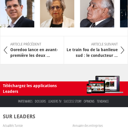
ARTICLE PRÉCÉDENT
ARTICLE SUIVANT
Ooredoo lance en avant-
Le train fou de la banlieue
première les deux ...
sud : le conducteur ...
Téléchargez les applications
Leaders
PARTENAIRES
DOSSIERS
LEADERS TV
SUCCESS STORY
OPINIONS
TENDANCE
SUR LEADERS
Actualités Tunisie
Annuaire des entreprises