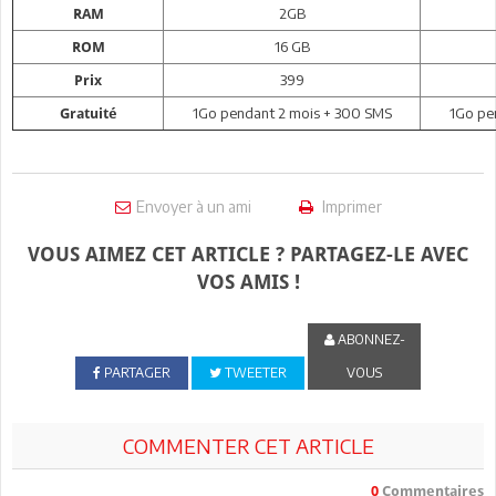
2GB
RAM
16 GB
ROM
399
Prix
1Go pendant 2 mois + 300 SMS
1Go pe
Gratuité
Envoyer à un ami
Imprimer
VOUS AIMEZ CET ARTICLE ? PARTAGEZ-LE AVEC
VOS AMIS !
ABONNEZ-
PARTAGER
TWEETER
VOUS
COMMENTER CET ARTICLE
0
Commentaires