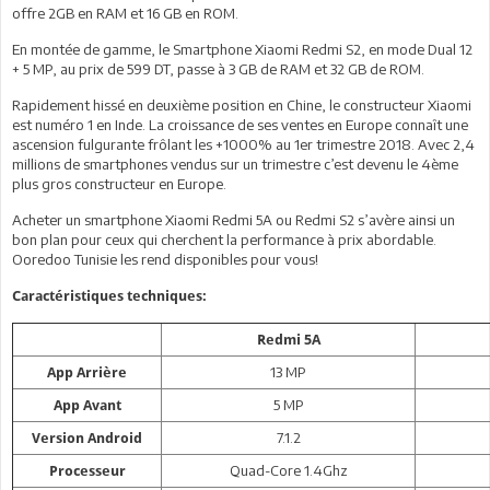
offre 2GB en RAM et 16 GB en ROM.
En montée de gamme, le Smartphone Xiaomi Redmi S2, en mode Dual 12
+ 5 MP, au prix de 599 DT, passe à 3 GB de RAM et 32 GB de ROM.
Rapidement hissé en deuxième position en Chine, le constructeur Xiaomi
est numéro 1 en Inde. La croissance de ses ventes en Europe connaît une
ascension fulgurante frôlant les +1000% au 1er trimestre 2018. Avec 2,4
millions de smartphones vendus sur un trimestre c’est devenu le 4ème
plus gros constructeur en Europe.
Acheter un smartphone Xiaomi Redmi 5A ou Redmi S2 s’avère ainsi un
bon plan pour ceux qui cherchent la performance à prix abordable.
Ooredoo Tunisie les rend disponibles pour vous!
Caractéristiques techniques:
Redmi 5A
13 MP
App Arrière
5 MP
App Avant
7.1.2
Version Android
Quad-Core 1.4Ghz
Processeur