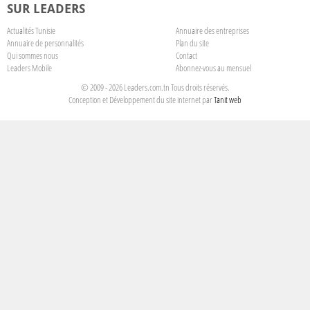
SUR LEADERS
Actualités Tunisie
Annuaire des entreprises
Annuaire de personnalités
Plan du site
Qui sommes nous
Contact
Leaders Mobile
Abonnez-vous au mensuel
© 2009 - 2026 Leaders.com.tn Tous droits réservés.
Conception et Développement du site internet par
Tanit web