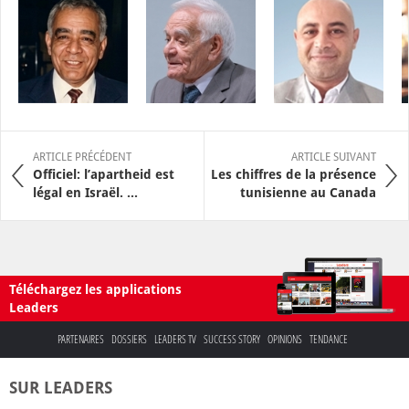
ARTICLE PRÉCÉDENT
ARTICLE SUIVANT
Officiel: l’apartheid est
Les chiffres de la présence
légal en Israël. ...
tunisienne au Canada
Téléchargez les applications
Leaders
PARTENAIRES
DOSSIERS
LEADERS TV
SUCCESS STORY
OPINIONS
TENDANCE
SUR LEADERS