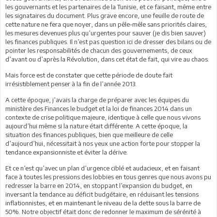
les gouvernants et les partenaires de la Tunisie, et ce faisant, même entre
les signataires du document. Plus grave encore, une feuille de route de
cette nature ne fera que noyer, dans un pêle-mêle sans priorités claires,
les mesures devenues plus qu’urgentes pour sauver (je dis bien sauver)
les finances publiques. Il n’est pas question ici de dresser des bilans ou de
pointer les responsabilités de chacun des gouvernements, de ceux
d’avant ou d’après la Révolution, dans cet état de fait, qui vire au chaos.
Mais force est de constater que cette période de doute fait
irrésistiblement penser à la fin de l’année 2013.
A cette époque, j’avais la charge de préparer avec les équipes du
ministère des Finances le budget et la loi de finances 2014 dans un
contexte de crise politique majeure, identique à celle que nous vivons
aujourd’hui même si la nature était différente. A cette époque, la
situation des finances publiques, bien que meilleure de celle
d’aujourd’hui, nécessitait à nos yeux une action forte pour stopper la
tendance expansionniste et éviter la dérive.
Et ce n’est qu’avec un plan d’urgence ciblé et audacieux, et en faisant
face à toutes les pressions des lobbies en tous genres que nous avons pu
redresser la barre en 2014, en stoppant l’expansion du budget, en
inversant la tendance au déficit budgétaire, en réduisant les tensions
inflationnistes, et en maintenant le niveau de la dette sous la barre de
50%. Notre objectif était donc de redonner le maximum de sérénité à