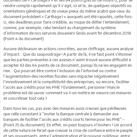
rendre compte rapidement qu’il s’agit, ici et là, de quelques objectifs ou
orientations génériques et de voeux pieux du même acabit que ceux du
document précédent « Carthage I » auxquels ont été rajoutés, cette fois-
ci, des deadlines pour faire crédible, au risque de défier l’entendement,
comme, par exemple, celui tendant au changement du système
d’information de nos services douaniers Sinda avant fin décembre 2018
(Point 4 du document).
Aucune déclinaison en actions concrètes, aucun chiffrage, aucune analyse
d’impact… Que du saupoudrage ! A partir de là, il ne faut point s’étonner
que les parties prenantes à ces assises n’aient trouvé aucune difficulté à
accepter 63 des 64 points de ce document, puisqu’ils ne les engagent en
rien... Qui pourrait être contre l’inclusion de l’informel ou contre
l’augmentation des recettes fiscales sans impacter négativement
l’investissement et la compétitivité des entreprises, ou encore, faciliter
l’accès aux crédits pour les PME ? Evidemment, personne ! Mais le
problème est de savoir comment va-t-on mettre en oeuvre ces mesures
et concrétiser tout cela ?
Dans tous les cas, pas avec des mesures aussi creuses que périlleuses
que celle consistant à ”inviter la Banque centrale à demander aux
banques de faciliter l’accès aux crédits courts terme pour les PME” –
(Point 25 du document). En effet, on peut toujours «l’inviter» ! Un accord
de cette nature ne ferait que creuser la crise de confiance entre le peuple
et ses gouvernants, entre l’administration et le pouvoir politique, entre