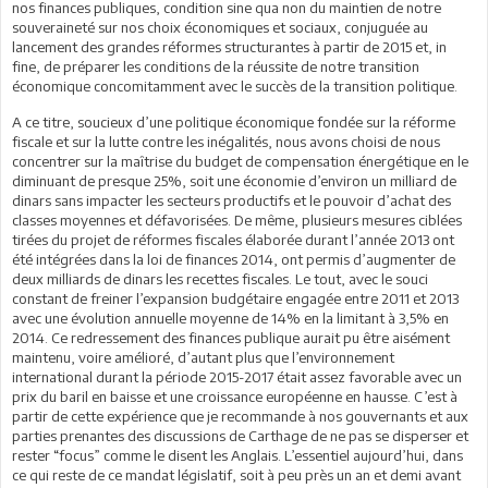
nos finances publiques, condition sine qua non du maintien de notre
souveraineté sur nos choix économiques et sociaux, conjuguée au
lancement des grandes réformes structurantes à partir de 2015 et, in
fine, de préparer les conditions de la réussite de notre transition
économique concomitamment avec le succès de la transition politique.
A ce titre, soucieux d’une politique économique fondée sur la réforme
fiscale et sur la lutte contre les inégalités, nous avons choisi de nous
concentrer sur la maîtrise du budget de compensation énergétique en le
diminuant de presque 25%, soit une économie d’environ un milliard de
dinars sans impacter les secteurs productifs et le pouvoir d’achat des
classes moyennes et défavorisées. De même, plusieurs mesures ciblées
tirées du projet de réformes fiscales élaborée durant l’année 2013 ont
été intégrées dans la loi de finances 2014, ont permis d’augmenter de
deux milliards de dinars les recettes fiscales. Le tout, avec le souci
constant de freiner l’expansion budgétaire engagée entre 2011 et 2013
avec une évolution annuelle moyenne de 14% en la limitant à 3,5% en
2014. Ce redressement des finances publique aurait pu être aisément
maintenu, voire amélioré, d’autant plus que l’environnement
international durant la période 2015-2017 était assez favorable avec un
prix du baril en baisse et une croissance européenne en hausse. C’est à
partir de cette expérience que je recommande à nos gouvernants et aux
parties prenantes des discussions de Carthage de ne pas se disperser et
rester “focus” comme le disent les Anglais. L’essentiel aujourd’hui, dans
ce qui reste de ce mandat législatif, soit à peu près un an et demi avant