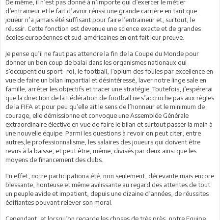
De même, il n’est pas donné à n’importe qui d’exercer le métier
d’entraineur et le fait d’avoir réussi une grande carrière en tant que
joueur n’a jamais été suffisant pour faire l’entraineur et, surtout, le
réussir. Cette fonction est devenue une science exacte et de grandes
écoles européennes et sud-américaines en ont fait leur preuve.
Je pense qu’il ne faut pas attendre la fin de la Coupe du Monde pour
donner un bon coup de balai dans les organismes nationaux qui
s’occupent du sport- roi, le football, l’opium des foules par excellence en
vue de faire un bilan impartial et désintéressé, laver notre linge sale en
famille, arrêter les objectifs et tracer une stratégie. Toutefois, j’espérerai
que la direction de la Fédération de football ne s’accroche pas aux règles
de la FIFA et pour peu qu’elle ait le sens de l’honneur et le minimum de
courage, elle démissionne et convoque une Assemblée Générale
extraordinaire élective en vue de faire le bilan et surtout passer la main à
une nouvelle équipe. Parmi les questions à revoir on peut citer, entre
autres,le professionnalisme, les salaires des joueurs qui doivent être
revus à la baisse, et peut être, même, divisés par deux ainsi que les
moyens de financement des clubs.
En effet, notre participationa été, non seulement, décevante mais encore
blessante, honteuse et même avilissante au regard des attentes de tout
un peuple avide et impatient, depuis une dizaine d’années, de réussites
édifiantes pouvant relever son moral.
Cependant, et lorsqu’on regarde les choses de très près, notre Equipe