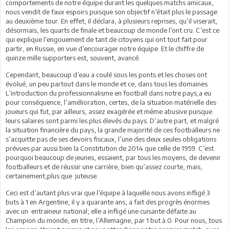
comportements de notre équipe durant les quelques matchs amicaux,
nous vendit de faux espoirs puisque son objectif n’était plus le passage
au deuxième tour. En effet, il déclara, à plusieurs reprises, qu’il viserait,
désormais, les quarts de finale et beaucoup de monde l’ont cru. C’est ce
qui explique l’engouement de tant de citoyens qui ont tout fait pour
partir, en Russie, en vue d’encourager notre équipe. Et le chiffre de
quinze mille supporters est, souvent, avancé.
Cependant, beaucoup d’eau a coulé sous les ponts et les choses ont
évolué, un peu partout dans le monde et ce, dans tous les domaines.
L’introduction du professionnalisme en football dans notre pays,a eu
pour conséquence, l’amélioration, certes, de la situation matérielle des
joueurs qui fut, par ailleurs, assez exagérée et même abusive puisque
leurs salaires sont parmi les plus élevés du pays. D’autre part, et malgré
la situation financière du pays, la grande majorité de ces footballeurs ne
s’acquitte pas de ses devoirs fiscaux, l’une des deux seules obligations
prévues par aussi bien la Constitution de 2014 que celle de 1959. C’est
pourquoi beaucoup de jeunes, essaient, par tous les moyens, de devenir
footballeurs et de réussir une carrière, bien qu’assez courte, mais,
certainement,plus que juteuse.
Ceci est d’autant plus vrai que l’équipe à laquelle nous avons infligé 3
buts à 1 en Argentine, il y a quarante ans, a fait des progrès énormes
avec un entraineur national; elle a infligé une cuisante défaite au
Champion du monde, en titre, l’Allemagne, par 1 but à 0. Pour nous, tous