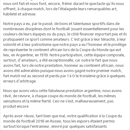
nous ont fait et nous font, encore, frémir durant le spectacle qu’ils nous
offrent, à chaque match, lors de l’étalagede leurs remarquables art,
habileté et adresse.
Notre pays a eu, par le passé, de bons et talentueux sportifs dans de
nombreuses disciplines dont le football. Jouant essentiellement pour les
couleurs de leurs équipes ou du pays, le côté financier importait peu et ils
pratiquaient ce sport comme amateurs. C’est grâce à leur ténacité, à leur
volonté et à leur patriotisme que notre pays a eu l’honneur et le privilège
de représenter le continent africain lors de la Coupe du Monde qui eut
lieu, en Argentine, en 1978. Notre participation, cette équipe composée,
surtout, d’amateurs, a été exceptionnelle, car outre le fait que nous
avons fait, lors de notre prestation, honneur au continent africain, nous
avons été admirables puisque nous avons gagné notre premier match,
fait match nul au second et perdu par 1 à 0 le troisième grâce à quelques
erreurs d’arbitrage.
Nous qui avons vécu cette fabuleuse prestation argentine, nous avons
rêvé, de revivre, à chaque coupe du monde de football, les mêmes
sensations et la même fierté. Ceci ne s’est, malheureusement, pas
produit encore.
Après avoir réussi, tant bien que mal, notre qualification à la Coupe du
monde de football 2018 en Russie, tous les espoirs étaient permis
surtout lorsque l’entraineur, enivré par quelques satisfaisants