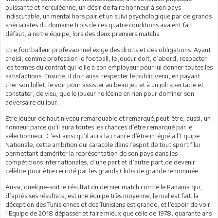
puissante et herculéenne, un désir de faire honneur à son pays
indiscutable, un mental hors pair et un suivi psychologique par de grands
spécialistes du domaine.Trois de ces quatre conditions avaient fait
défaut, à notre équipe, lors des deux premiers matchs.
Etre footballeur professionnel exige des droits et des obligations. Ayant
choisi, comme profession le football, le joueur doit, d’abord, respecter
les termes du contrat qui le lie à son employeur pour lui donner toutes les
satisfactions. Ensuite, il doit aussi respecter le public venu, en payant
cher son billet, le voir pour assister au beau jeu et à un joli spectacle et
constater, de visu, que le joueur ne lésine en rien pour dominer son
adversaire du jour.
Etre joueur de haut niveau remarquable et remarqué,peut-être, aussi, un
honneur parce qu’il aura toutes les chances d’être remarqué par le
sélectionneur. C’est ainsi qu’il aura la chance d’être intégré à l’Equipe
Nationale, cette ambition qui caracole dans l’esprit de tout sportif lui
permettant demériter la représentation de son pays dans les
compétitions internationales, d’une part et d’autre part,de devenir
célèbre pour être recruté par les grands Clubs de grande renommée.
Aussi, quelque-soit le résultat du dernier match contre le Panama qui,
d’après ses résultats, est une équipe très moyenne, le mal est fait: la
déception des Tunisiennes et des Tunisiens est grande, et l’espoir de voir
l’Equipe de 2018 dépasser et faire mieux que celle de 1978, quarante ans