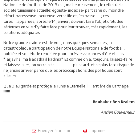
Nationale de football de 2018 est, malheureusement, le reflet de la
société tunisienne actuelle: égoïste- indécise- partisane du moindre
effort-paresseuse- peureuse-versatile et j’en passe……; ces
tares…..apparues, après le 14 janvier, doivent faire l’objet d’études
sérieuses en vue d’y faire face pour leur trouver, très rapidement, les
solutions adéquates.
Notre grande crainte est de voir, dans quelques semaines, la
catastrophique participation de notre Equipe Nationale de football,
oubliée et son étude reportée pour après les vacances d’été et ainsi
"Tarja3 halima li adatha il kadima". Et comme on a, toujours, laissez-faire
et laissez-aller, on verra cela………………..plus tard et ce plus tard risque de
ne jamais arriver parce que les préoccupations des politiques sont
ailleurs.
Que Dieu garde et protège la Tunisie Eternelle, l’Héritière de Carthage
!!!!!!!
Boubaker Ben Kraiem
Ancien Gouverneur
Envoyer à un ami
Imprimer