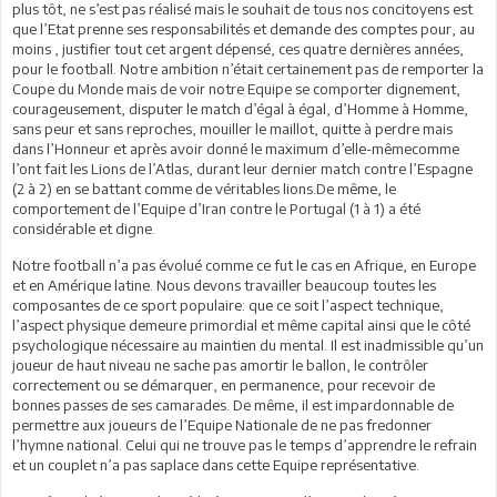
plus tôt, ne s’est pas réalisé mais le souhait de tous nos concitoyens est
que l’Etat prenne ses responsabilités et demande des comptes pour, au
moins , justifier tout cet argent dépensé, ces quatre dernières années,
pour le football. Notre ambition n’était certainement pas de remporter la
Coupe du Monde mais de voir notre Equipe se comporter dignement,
courageusement, disputer le match d’égal à égal, d’Homme à Homme,
sans peur et sans reproches, mouiller le maillot, quitte à perdre mais
dans l’Honneur et après avoir donné le maximum d’elle-mêmecomme
l’ont fait les Lions de l’Atlas, durant leur dernier match contre l’Espagne
(2 à 2) en se battant comme de véritables lions.De même, le
comportement de l’Equipe d’Iran contre le Portugal (1 à 1) a été
considérable et digne.
Notre football n’a pas évolué comme ce fut le cas en Afrique, en Europe
et en Amérique latine. Nous devons travailler beaucoup toutes les
composantes de ce sport populaire: que ce soit l’aspect technique,
l’aspect physique demeure primordial et même capital ainsi que le côté
psychologique nécessaire au maintien du mental. Il est inadmissible qu’un
joueur de haut niveau ne sache pas amortir le ballon, le contrôler
correctement ou se démarquer, en permanence, pour recevoir de
bonnes passes de ses camarades. De même, il est impardonnable de
permettre aux joueurs de l’Equipe Nationale de ne pas fredonner
l’hymne national. Celui qui ne trouve pas le temps d’apprendre le refrain
et un couplet n’a pas saplace dans cette Equipe représentative.