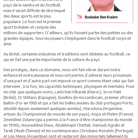
pays de la samba et du football,
mais il serait difficile de dire lequel
des deux sports est le plus
populaire. Le foot est le premier
sport brésilien et compte des
millions de supporters. D’ailleurs, qu'ils fassent partie des petites ou des
grandes équipes, tous les joueurs s'impliquent dans le football corps et
âme.
Au Brésil, certaines industries et traditions sont dédiées au football, ce
qui en fait une partie importante de la culture du pays.
Des prodiges, dans ce domaine, nous ont fait vibrer durant notre
enfance et notre jeunesse et nous ont permis d’admirer leurs prouesses
d’une part et d’autre part ont imposé ce sport comme étant celui qui fait
intervenir, à la fois, les capacités techniques, physiques et mentales. Pour
ne citer que quelques noms, Larbi ben Mbarek (Maroc), le roi Pelé
(Brésil), Di Stéfano (Espagne), Eusébio (le mozambicain, premier africain
Ballon d’or en 1965 et qui a fait les belles années du club portugais Porto,
décédé depuis seulement quelques années), Maradona (Argentine,
artisan du Championnat du monde de son pays), Kopa et Platini (France)
Zineddine Zidane (qui a permis à la France d’être championne du monde
en 1998), Noureddine Diwa, Abdelmajid Chettali, Hamadi Agrebi et
Tarek Dhiab (Tunisie) et les contemporains Christiano Ronaldo (Portugal)
et Léo Messi (Argentine) sont et resteront des immortels tellement ils