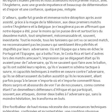
les espoirs étaient permis et nous attendions notre premier match, avec
l’Angleterre, avec une grande impatience et beaucoup de détermination
et d’espoir et une confiance, quelque peu, mitigée.
D’ailleurs, quelle fut grande et immense notre déception après avoir
assisté, grâce à la magie de la télévision, aux deux premiers matchs
contre l’Angleterre et la Belgique. Je n’exagèrerai pas en affirmant que
notre équipe a été, pour le moins qu’on puisse dire et surtout lors du
deuxième match, tout simplement, méconnaissable et, souvent,
inexistante. Tout le monde, tous les tunisiens qui ont vu ce second match,
ne reconnaissaient pas les joueurs qui semblaient être pétrifiés et
stupéfiés par leurs adversaires. Où est l’équipe qui a tenu en échec le
Portugal et l’Espagne, qui a battu l’Iran, le Costa Rica et tant d’autres
lors des matchs amicaux? L’impression qui se dégageait était qu’ils
avaient peur de l’adversaire, qu’ils ne savaient quoi faire avec le ballon,
qu’ils ont oublié leurs repères, qu’ils n’avaient ni schéma tactique à
suivre, ni capacités techniques à mettre en oeuvre contre l’adversaire,
qu’ils se débarrassaient du ballon aussitôt qu’ils le recevaient, allant
parfois jusqu’à le lancer n’importe où et n’importe comment!! Nous
étions surpris et abasourdis de voir l’un de nos joueurs, connu comme
étant l’un desmeilleurs défenseurs d’Afrique et qui participait,
souvent,aux attaques, donner deux balles à l’adversaire qui, sans la
moindre hésitation, les transforma en buts.
Etre footballeur de haut niveau nécessite des connaissances techniques
indéniables, confirmées et incontestables, une condition physique