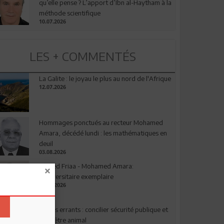
qu’elle pense ? L’apport d’Ibn al-Haytham à la
méthode scientifique
10.07.2026
LES + COMMENTÉS
La Galite : le joyau le plus au nord de l'Afrique
12.07.2026
Hommages ponctués au recteur Mohamed
Amara, décédé lundi : les mathématiques en
deuil
03.08.2026
Ahmed Friaa - Mohamed Amara:
l’Universitaire exemplaire
04.08.2026
Chiens errants : concilier sécurité publique et
bien-être animal