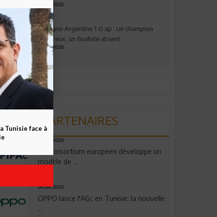
17.07.2026
Espagne-Argentine 1-0 ap : Un champion
valeureux, un finaliste absent
19.07.2026
PARTENAIRES
a Tunisie face à
ie
06.08.2026
Un consortium européen développe un
modèle de ...
04.08.2026
OPPO lance l'A6c en Tunisie: la nouvelle
...