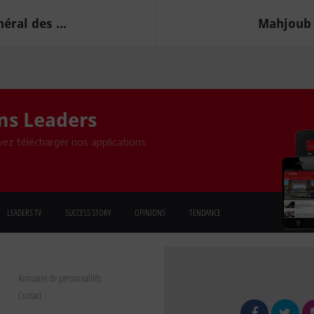
ral des ...
Mahjoub L
ons Leaders
ez télécharger nos applications
LEADERS TV
SUCCESS STORY
OPINIONS
TENDANCE
Annuaire de personnalités
Contact