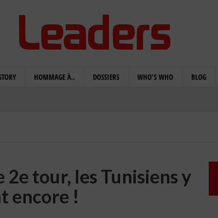
STORY
HOMMAGE À..
DOSSIERS
WHO'S WHO
BLOG
2e tour, les Tunisiens y
t encore !