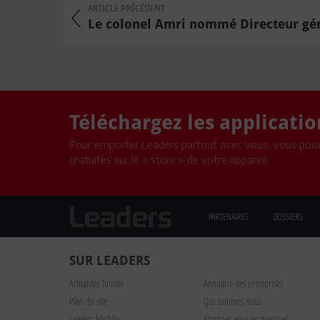
ARTICLE PRÉCÉDENT
Le colonel Amri nommé Directeur géné
Téléchargez les applicati
Pour emporter Leaders partout avec vous, vous pouv
gratuites sur le « store » de votre appareil.
PARTENAIRES
DOSSIERS
SUR LEADERS
Actualités Tunisie
Annuaire des entreprises
Plan du site
Qui sommes nous
Leaders Mobile
Abonnez-vous au mensuel