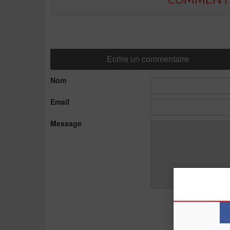
Ecrire un commentaire
Nom
Email
Message