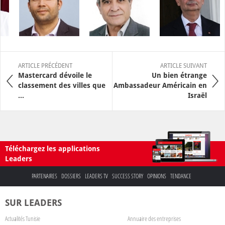
ARTICLE PRÉCÉDENT
ARTICLE SUIVANT
Mastercard dévoile le
Un bien étrange
classement des villes que
Ambassadeur Américain en
...
Israël
Téléchargez les applications
Leaders
PARTENAIRES
DOSSIERS
LEADERS TV
SUCCESS STORY
OPINIONS
TENDANCE
SUR LEADERS
Actualités Tunisie
Annuaire des entreprises