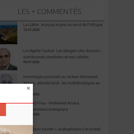
LES + COMMENTÉS
La Galite : le joyau le plus au nord de l'Afrique
12.07.2026
Le régime Tayibat: Les dangers des discours
nutritionnels simplistes et non validés
09.07.2026
Hommages ponctués au recteur Mohamed
Amara, décédé lundi : les mathématiques en
deuil
03.08.2026
Ahmed Friaa - Mohamed Amara:
l’Universitaire exemplaire
04.08.2026
Abdelaziz Kacem: L’arabophobie s’en prend