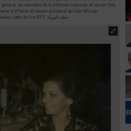
 général du ministère de la Défense nationale et ancien Pdg
e d’affaires et ancien président du Club Africain.
Dans les années 60, elle était la coordinatrice de l’émission culte de l’ex RTT, حصّة المرأة