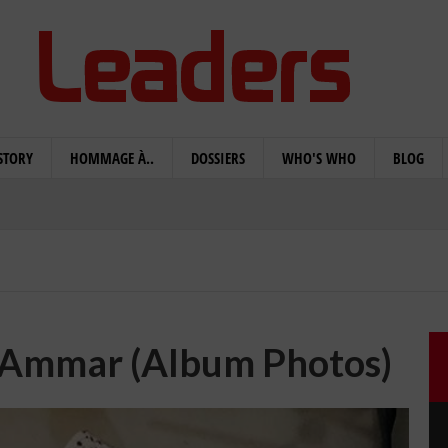
STORY
HOMMAGE À..
DOSSIERS
WHO'S WHO
BLOG
n Ammar (Album Photos)