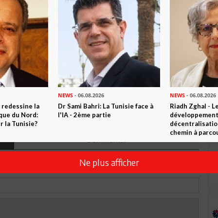
 ? PARTAGEZ-LE AVEC VOS AMIS !
TWEETER
ABONNEZ-VOUS
R CET ARTICLE
NEWS
- 06.08.2026
NEWS
- 06.08.2026
 redessine la
Dr Sami Bahri: La Tunisie face à
Riadh Zghal - L
1
Commentaire
ique du Nord:
l'IA - 2ème partie
développement:
 la Tunisie?
décentralisatio
chemin à parcou
Commenter
Ne plus afficher