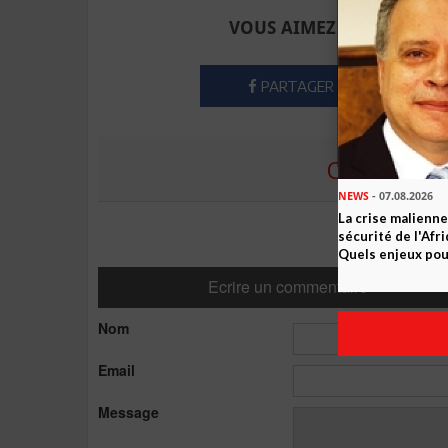
VOUS AIMEZ CET ARTICLE
PARTAGER
COMMENTE
NEWS
- 07.08.2026
La crise malienne
sécurité de l'Afr
Quels enjeux pour
Ecrire un commentaire
Nom
Email
Message