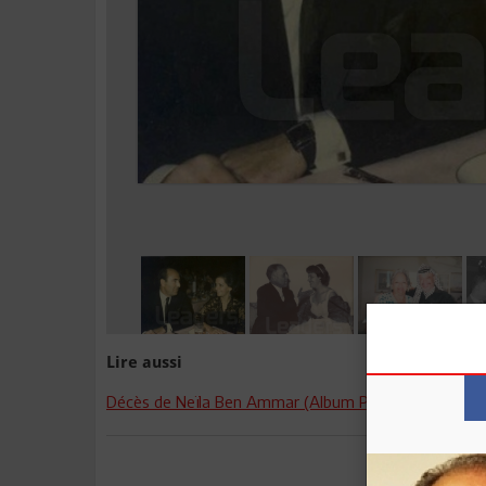
Lire aussi
Décès de Neïla Ben Ammar (Album Photos)
Envoyer à u