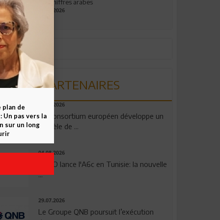
aux chiffres arabes
09.07.2026
PARTENAIRES
06.08.2026
e plan de
Un consortium européen développe un
 Un pas vers la
n sur un long
modèle de ...
rir
04.08.2026
OPPO lance l'A6c en Tunisie: la nouvelle
...
29.07.2026
Le Groupe QNB poursuit l’exécution