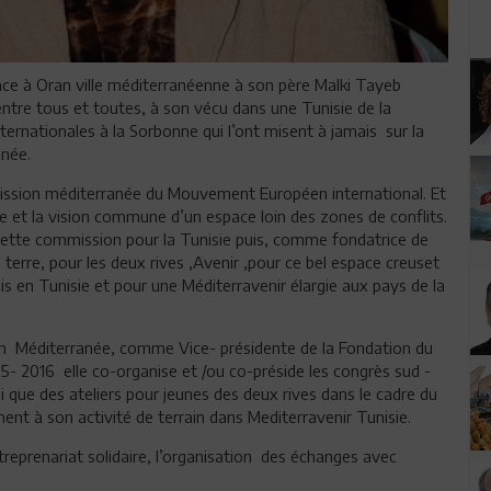
ance à Oran ville méditerranéenne à son père Malki Tayeb
s entre tous et toutes, à son vécu dans une Tunisie de la
rnationales à la Sorbonne qui l’ont misent à jamais sur la
anée.
mission méditerranée du Mouvement Européen international. Et
ée et la vision commune d’un espace loin des zones de conflits.
 cette commission pour la Tunisie puis, comme fondatrice de
terre, pour les deux rives ,Avenir ,pour ce bel espace creuset
uis en Tunisie et pour une Méditerravenir élargie aux pays de la
 en Méditerranée, comme Vice- présidente de la Fondation du
5- 2016 elle co-organise et /ou co-préside les congrès sud -
i que des ateliers pour jeunes des deux rives dans le cadre du
ent à son activité de terrain dans Mediterravenir Tunisie.
ntreprenariat solidaire, l’organisation des échanges avec