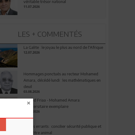
véritable trésor national
11.07.2026
LES + COMMENTÉS
La Galite : le joyau le plus au nord de l'Afrique
12.07.2026
Hommages ponctués au recteur Mohamed
Amara, décédé lundi : les mathématiques en
deuil
03.08.2026
Ahmed Friaa - Mohamed Amara:
l’Universitaire exemplaire
04.08.2026
Chiens errants : concilier sécurité publique et
bien-être animal