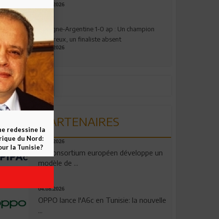
17.07.2026
Espagne-Argentine 1-0 ap : Un champion
valeureux, un finaliste absent
19.07.2026
PARTENAIRES
ne redessine la
frique du Nord:
06.08.2026
ur la Tunisie?
Un consortium européen développe un
modèle de ...
04.08.2026
OPPO lance l'A6c en Tunisie: la nouvelle
...