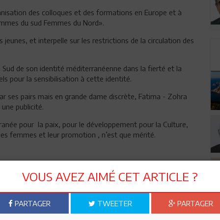
rganisation des colloques et des formations en Europe et à
 femmes du sud Femmes du Nord».
jeunes, et interpelle sur les restrictions de la circulation des
e Sud de son identité méditerranéenne dans la fierté et la
s pour la sensibilisation à cette identité.
ar ses pairs mais en grande dame discrète, Fatima - Zohra
 une publicité.
anée pour la paix, pour le développement pour la Culture,
 les femmes et leur promotion , n’est que mérité.
VOUS AVEZ AIMÉ CET ARTICLE ?
n ami
Imprimer
PARTAGER
TWEETER
PARTAGER
 ? PARTAGEZ-LE AVEC VOS AMIS !