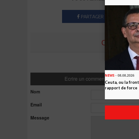
PARTAGER
COMMENTE
NEWS
- 08.08.2026
Ecrire un commentaire
Ceuta, ou la fro
rapport de force
Nom
Email
Message