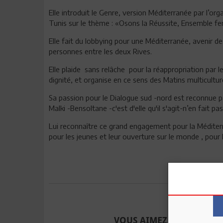
Elle introduit le Genre, version Méditerranée par l’o
Tunis sur le thème : «Osons la Réussite, Ensemble
Elle fait du lobbying pour une Méditerranée, avenir des 
personnes entre les deux Rives.
Elle plaide sans relâche pour la réappropriation par l
dignité, et organise en ce sens des Matins multiculturel
Sa passion pour le Dialogue sud -nord est reconnue p
Malki -Bensoltane -c'est d'elle qu'il s'agit-n’en fait pas
Lui reconnaître ce grand engagement pour la Méditerr
pour les jeunes et leur ouverture sur le monde , pour
Envoyer à u
VOUS AIMEZ CET ARTICLE