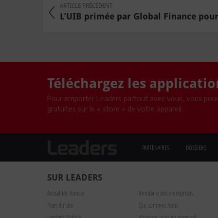
ARTICLE PRÉCÉDENT
L’UIB primée par Global Finance pour l
Téléchargez les applicati
Pour emporter Leaders partout avec vous, vous pouv
gratuites sur le « store » de votre appareil.
PARTENAIRES
DOSSIERS
SUR LEADERS
Actualités Tunisie
Annuaire des entreprises
Plan du site
Qui sommes nous
Leaders Mobile
Abonnez-vous au mensuel