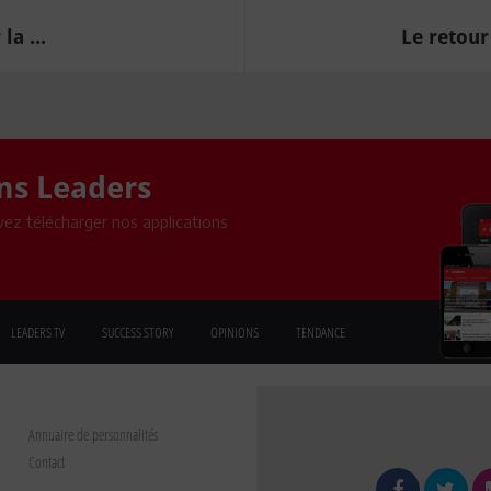
a ...
Le retour
ons Leaders
ez télécharger nos applications
LEADERS TV
SUCCESS STORY
OPINIONS
TENDANCE
Annuaire de personnalités
Contact