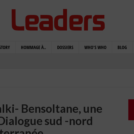
STORY
HOMMAGE À..
DOSSIERS
WHO'S WHO
BLOG
lki- Bensoltane, une
 Dialogue sud -nord
terranée