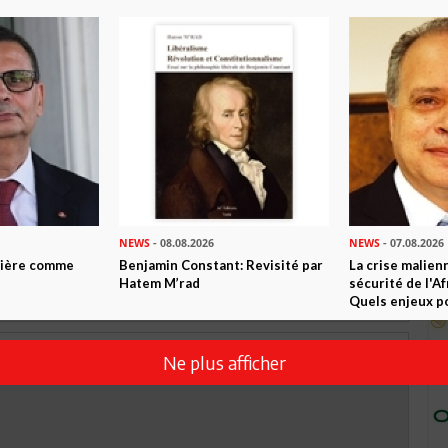
TWEETER
ABONNEZ-VOUS
R CET ARTICLE
0
Commentaires
NEWS
- 08.08.2026
NEWS
- 07.08.2026
Commenter
ntière comme
Benjamin Constant: Revisité par
La crise malien
Hatem M’rad
sécurité de l'A
Quels enjeux po
Ne plus afficher