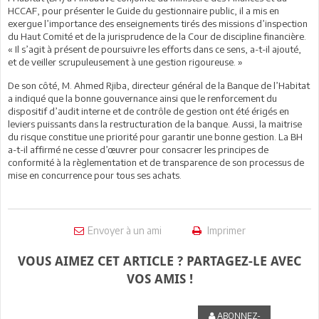
HCCAF, pour présenter le Guide du gestionnaire public, il a mis en
exergue l’importance des enseignements tirés des missions d’inspection
du Haut Comité et de la jurisprudence de la Cour de discipline financière.
« Il s’agit à présent de poursuivre les efforts dans ce sens, a-t-il ajouté,
et de veiller scrupuleusement à une gestion rigoureuse. »
De son côté, M. Ahmed Rjiba, directeur général de la Banque de l’Habitat
a indiqué que la bonne gouvernance ainsi que le renforcement du
dispositif d’audit interne et de contrôle de gestion ont été érigés en
leviers puissants dans la restructuration de la banque. Aussi, la maitrise
du risque constitue une priorité pour garantir une bonne gestion. La BH
a-t-il affirmé ne cesse d’œuvrer pour consacrer les principes de
conformité à la règlementation et de transparence de son processus de
mise en concurrence pour tous ses achats.
Envoyer à un ami
Imprimer
VOUS AIMEZ CET ARTICLE ? PARTAGEZ-LE AVEC
VOS AMIS !
ABONNEZ-