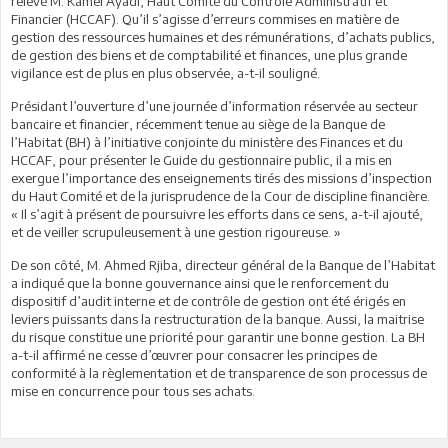
relevé M. Kamel Ayadi, Haut Comité du Contrôle Administratif et
Financier (HCCAF). Qu’il s’agisse d’erreurs commises en matière de
gestion des ressources humaines et des rémunérations, d’achats publics,
de gestion des biens et de comptabilité et finances, une plus grande
vigilance est de plus en plus observée, a-t-il souligné.
Présidant l’ouverture d’une journée d’information réservée au secteur
bancaire et financier, récemment tenue au siège de la Banque de
l’Habitat (BH) à l’initiative conjointe du ministère des Finances et du
HCCAF, pour présenter le Guide du gestionnaire public, il a mis en
exergue l’importance des enseignements tirés des missions d’inspection
du Haut Comité et de la jurisprudence de la Cour de discipline financière.
« Il s’agit à présent de poursuivre les efforts dans ce sens, a-t-il ajouté,
et de veiller scrupuleusement à une gestion rigoureuse. »
De son côté, M. Ahmed Rjiba, directeur général de la Banque de l’Habitat
a indiqué que la bonne gouvernance ainsi que le renforcement du
dispositif d’audit interne et de contrôle de gestion ont été érigés en
leviers puissants dans la restructuration de la banque. Aussi, la maitrise
du risque constitue une priorité pour garantir une bonne gestion. La BH
a-t-il affirmé ne cesse d’œuvrer pour consacrer les principes de
conformité à la règlementation et de transparence de son processus de
mise en concurrence pour tous ses achats.