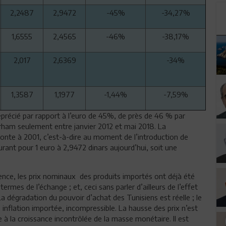
2,2487
2,9472
-45%
-34,27%
1,6555
2,4565
-46%
-38,17%
2,017
2,6369
-34%
1,3587
1,1977
-1,44%
-7,59%
déprécié par rapport à l’euro de 45%, de près de 46 % par
ham seulement entre janvier 2012 et mai 2018. La
monte à 2001, c’est-à-dire au moment de l’introduction de
urant pour 1 euro à 2,9472 dinars aujourd’hui, soit une
ence, les prix nominaux des produits importés ont déjà été
termes de l’échange ; et, ceci sans parler d’ailleurs de l’effet
La dégradation du pouvoir d’achat des Tunisiens est réelle ; le
e inflation importée, incompressible. La hausse des prix n’est
à la croissance incontrôlée de la masse monétaire. Il est