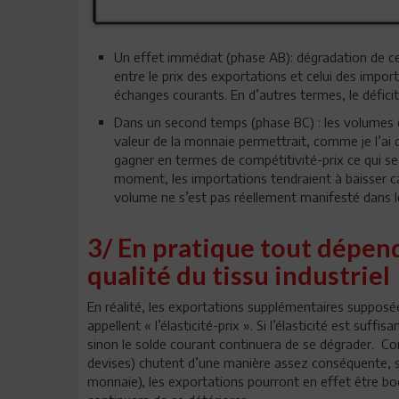
Un effet immédiat (phase AB): dégradation de ce 
entre le prix des exportations et celui des import
échanges courants. En d’autres termes, le défici
Dans un second temps (phase BC) : les volumes éc
valeur de la monnaie permettrait, comme je l’ai d
gagner en termes de compétitivité-prix ce qui s
moment, les importations tendraient à baisser ca
volume ne s’est pas réellement manifesté dans le
3/ En pratique tout dépend 
qualité du tissu industriel
En réalité, les exportations supplémentaires supposé
appellent « l’élasticité-prix ». Si l’élasticité est suff
sinon le solde courant continuera de se dégrader. Con
devises) chutent d’une manière assez conséquente, su
monnaie), les exportations pourront en effet être bo