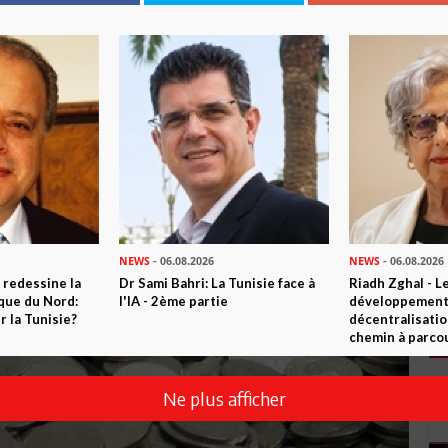
NEWS
- 06.08.2026
NEWS
- 06.08.2026
 redessine la
Dr Sami Bahri: La Tunisie face à
Riadh Zghal - L
ique du Nord:
l'IA - 2ème partie
développement:
 la Tunisie?
décentralisatio
chemin à parcou
Ne plus afficher