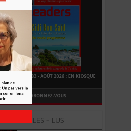
LEADERS N° 183 - AOÛT 2026 : EN KIOSQUE
e plan de
 Un pas vers la
n sur un long
ABONNEZ-VOUS
rir
LES + LUS