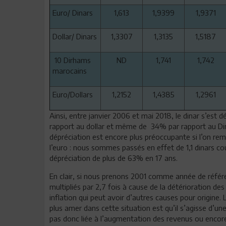
Euro/ Dinars
1,613
1,9399
1,9371
Dollar/ Dinars
1,3307
1,3135
1,5187
10 Dirhams
ND
1,741
1,742
marocains
Euro/Dollars
1,2152
1,4385
1,2961
Ainsi, entre janvier 2006 et mai 2018, le dinar s’est 
rapport au dollar et même de 34% par rapport au Dir
dépréciation est encore plus préoccupante si l’on re
l’euro : nous sommes passés en effet de 1,1 dinars co
dépréciation de plus de 63% en 17 ans.
En clair, si nous prenons 2001 comme année de référ
multipliés par 2,7 fois à cause de la détérioration des 
inflation qui peut avoir d’autres causes pour origine. 
plus amer dans cette situation est qu’il s’agisse d’un
pas donc liée à l’augmentation des revenus ou encore 