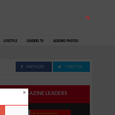
LIFESTYLE
LEADERS TV
ALBUMS PHOTOS
PARTAGER
TWEETER
MAGAZINE LEADERS