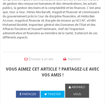
de gestion des ressources humaines et des rémunérations, les achats
publics, la gestion des biens et la comptabilité et les finances. C’est ainsi
que, tour-à-tour, Mmes Alia Baratli, magistrat financier et commissaire
du gouvernement près la Cour de discipline financière, et Hédia Ben
Azzoun, magistrat financier et chargée de mission au HCCAF, et MM.
Mohamed Bouhlel, Inspecteur général des Domaines de l’Etat et des
Affaires foncières et Youssef Hammami, chef de l’Inspection
administrative et financière au ministère de la Santé, traiteront de ces
différents aspects.
Envoyer à un ami
Imprimer
VOUS AIMEZ CET ARTICLE ? PARTAGEZ-LE AVEC
VOS AMIS !
ABONNEZ-
PARTAGER
TWEETER
VOUS