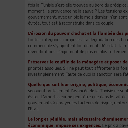
fois la Tunisie s’est-elle trouvée au bord du précipice
moment, la providence ne la sauve ? Les tensions ext
gouvernement, avec un pic le mois dernier, n’en sont 
évitée, tout est à reconstruire dans ce couple.
L’érosion du pouvoir d’achat et la flambée des 
toutes catégories comprises. La dégradation des fina
commerciale s’y ajoutent lourdement. Résultat : la 
revendications s’expriment de plus en plus fortement 
Préserver le couffin de la ménagère et poser de
priorités absolues. S’il ne peut tout affronter à la foi
investir pleinement. Faute de quoi la sanction sera fat
Quelle que soit leur origine, politique, économi
secouent brutalement l’avancée de la Tunisie ne sont p
éviter. L’amortisseur ne peut être que dans le fait 
gouvernants à enrayer les facteurs de risque, renforcer 
l’Etat.
Le long et pénible, mais nécessaire cheminement
Le prix à paye
économique, impose ses exigences.