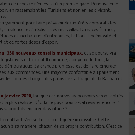
création de richesse n’en est qu’un premier gage. Renouveler le
oir, en rassemblant les Tunisiens et non en les divisant,
ale.
 bruyamment pour faire prévaloir des intérêts corporatistes
nt, en silence, et à réaliser des merveilles. Dans ces fermes,
tudes et incubateurs d’entreprises, l’effort, l’ingéniosité et
rt et de fortes doses d’espoir.
et se poursuivra
 mai 350 nouveaux conseils municipaux,
 législatives est crucial. Il confirme, aux yeux de tous, la
ncée démocratique. Sa grande promesse est de faire émerger
ssés aux commandes, une majorité confortable au parlement,
ser les lourdes charges des palais de Carthage, de la Kasbah et
lorsque ces nouveaux pouvoirs seront entrés
n janvier 2020,
 la plus réaliste. D’ici là, le pays pourra-t-il résister encore ?
ns sauront-ils endurer davantage ?
tion : il faut s’en sortir. Ce n’est guère impossible. Cette
chacun à sa manière, chacun de sa propre contribution. C’est ce