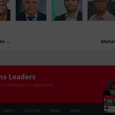
e ...
Mohame
ons Leaders
ez télécharger nos applications
LEADERS TV
SUCCESS STORY
OPINIONS
TENDANCE