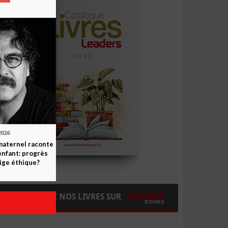
2026
maternel raconte
enfant: progrès
ige éthique?
COMMANDEZ NOS LIVRES SUR