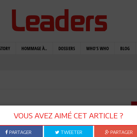
STORY
HOMMAGE À..
DOSSIERS
WHO'S WHO
BLOG
eb: S’en sortir !
VOUS AVEZ AIMÉ CET ARTICLE ?
PARTAGER
TWEETER
PARTAGER