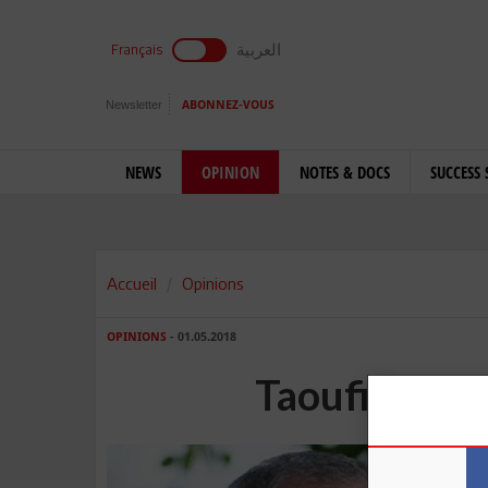
العربية
Français
Newsletter
ABONNEZ-VOUS
NEWS
OPINION
NOTES & DOCS
SUCCESS 
Accueil
Opinions
OPINIONS
- 01.05.2018
Taoufik Habai