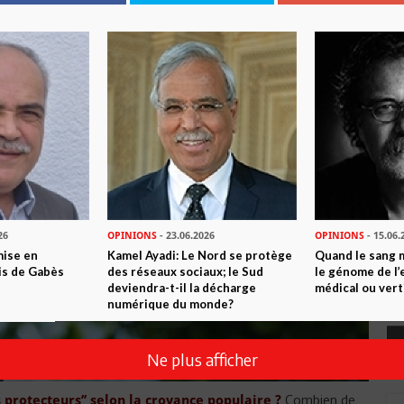
26
OPINIONS
- 23.06.2026
OPINIONS
- 15.06.
mise en
Kamel Ayadi: Le Nord se protège
Quand le sang 
is de Gabès
des réseaux sociaux; le Sud
le génome de l’
deviendra-t-il la décharge
médical ou vert
numérique du monde?
Ne plus afficher
Combien de
s protecteurs’’ selon la croyance populaire ?