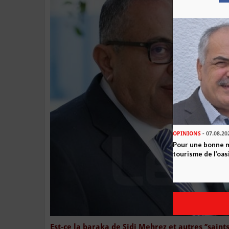
OPINIONS
- 07.08.20
Pour une bonne 
tourisme de l’oas
Est-ce la baraka de Sidi Mehrez et autres ‘’saint