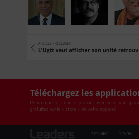
ARTICLE PRÉCÉDENT
L'Ugtt veut afficher son unité retrouvé
Téléchargez les applicati
Pour emporter Leaders partout avec vous, vous pouv
gratuites sur le « store » de votre appareil.
PARTENAIRES
DOSSIERS