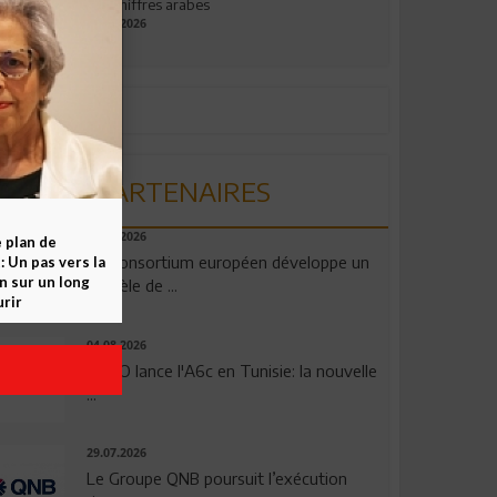
aux chiffres arabes
09.07.2026
PARTENAIRES
06.08.2026
e plan de
Un consortium européen développe un
 Un pas vers la
n sur un long
modèle de ...
rir
04.08.2026
OPPO lance l'A6c en Tunisie: la nouvelle
...
29.07.2026
Le Groupe QNB poursuit l’exécution