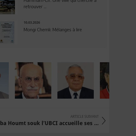
Hammam-Lif: Une ville qui cherche à
retrouver ...
10.03.2026
Mongi Chemli: Mélanges à lire
ARTICLE SUIVANT
ba Houmt souk l’UBCI accueille ses ...