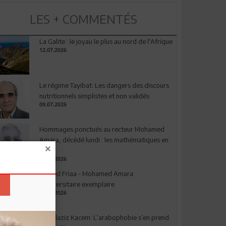
LES + COMMENTÉS
La Galite : le joyau le plus au nord de l'Afrique
12.07.2026
Le régime Tayibat: Les dangers des discours
nutritionnels simplistes et non validés
09.07.2026
Hommages ponctués au recteur Mohamed
Amara, décédé lundi : les mathématiques en
deuil
03.08.2026
Ahmed Friaa - Mohamed Amara:
l’Universitaire exemplaire
04.08.2026
Abdelaziz Kacem: L’arabophobie s’en prend