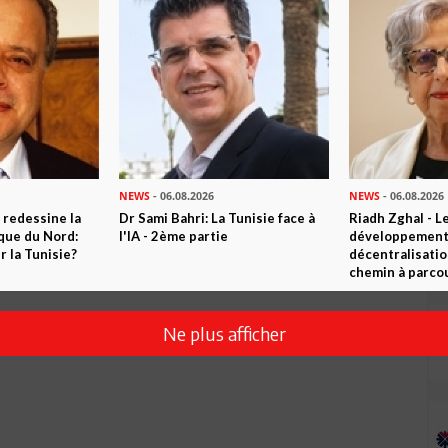
NEWS
- 06.08.2026
NEWS
- 06.08.2026
 redessine la
Dr Sami Bahri: La Tunisie face à
Riadh Zghal - L
ique du Nord:
l'IA - 2ème partie
développement:
 la Tunisie?
décentralisatio
chemin à parcou
Ne plus afficher