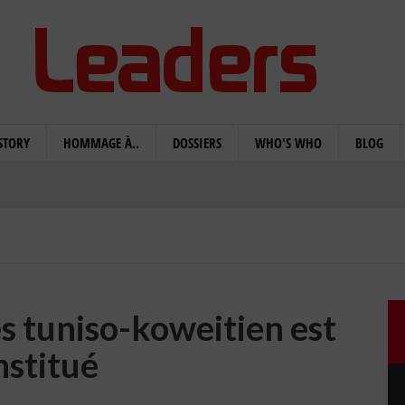
STORY
HOMMAGE À..
DOSSIERS
WHO'S WHO
BLOG
es tuniso-koweitien est
nstitué