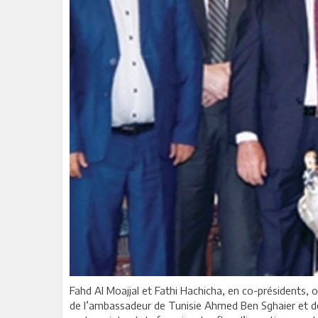
Fahd Al Moajjal et Fathi Hachicha, en co-présidents, 
de l’ambassadeur de Tunisie Ahmed Ben Sghaier et de 